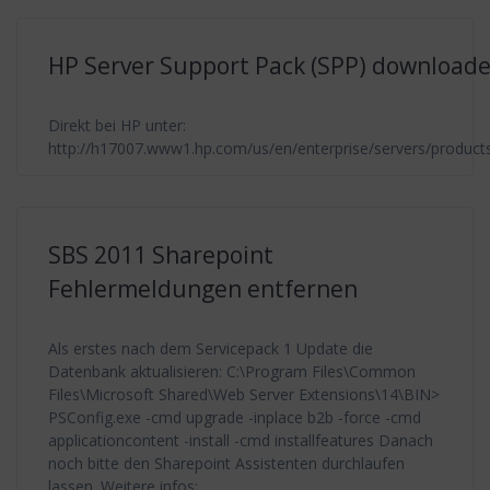
HP Server Support Pack (SPP) download
Direkt bei HP unter:
http://h17007.www1.hp.com/us/en/enterprise/servers/products
SBS 2011 Sharepoint
Fehlermeldungen entfernen
Als erstes nach dem Servicepack 1 Update die
Datenbank aktualisieren: C:\Program Files\Common
Files\Microsoft Shared\Web Server Extensions\14\BIN>
PSConfig.exe -cmd upgrade -inplace b2b -force -cmd
applicationcontent -install -cmd installfeatures Danach
noch bitte den Sharepoint Assistenten durchlaufen
lassen. Weitere infos: