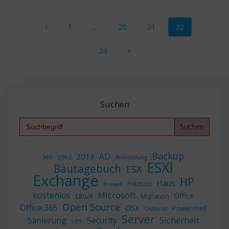
Beitragsnavigation
Seite
Seite
Seite
Seite
1
…
20
21
22
Seite
23
Suchen
Search
for:
Backup
AD
2013
365
2010
Anmeldung
ESXI
Bautagebuch
ESX
Exchange
HP
Haus
Fritzbox
firewall
Microsoft
kostenlos
Linux
Office
Migration
Open Source
Office 365
OSX
Powershell
Outlook
Server
Sicherheit
Sanierung
Security
SBS