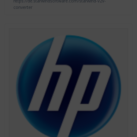
https://de.starwindsoftware.com/starwind-v2v-
converter