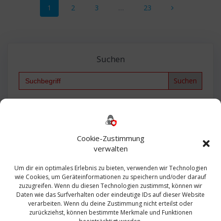
Seite
Seite
Seite
Seite
1
2
3
…
23
Suchen
Search
for:
Backup
AD
2013
365
2010
Anmeldung
ESXI
Bautagebuch
ESX
Exchange
HP
Haus
Fritzbox
firewall
Cookie-Zustimmung
Microsoft
kostenlos
Linux
Office
Migration
verwalten
Open Source
Office 365
OSX
Powershell
Outlook
Server
Um dir ein optimales Erlebnis zu bieten, verwenden wir Technologien
Sicherheit
Sanierung
Security
SBS
wie Cookies, um Geräteinformationen zu speichern und/oder darauf
Sophos
SSL
Ubuntu
SIEM
Sicherung
zuzugreifen. Wenn du diesen Technologien zustimmst, können wir
Update
UTM
Veeam
Daten wie das Surfverhalten oder eindeutige IDs auf dieser Website
VCSA
Upgrade
VCenter
verarbeiten. Wenn du deine Zustimmung nicht erteilst oder
Windows
VMWare
VPN
WAZUH
zurückziehst, können bestimmte Merkmale und Funktionen
Zertifikat