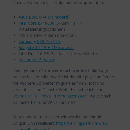
Dazu verwende ich die folgenden Komponenten:
Asus B560M-A Mainboard
Intel Core i5-10600
(6 Kern + HT +
Virtualisierungsoptionen)
128 GB DDR 4 Ram (maximal)
Samsung 980 Pro 2TB
Seagate 10 TB HDD Ironwolf
Intel Dual 10 GB Glasfaser Netzwerkkarte
Jonsbo V4 Gehäuse
Denn genauen Stromverbrauch werde ich die Tage
noch erfassen. Mittlerweile ist der alte physiche Server
mit VSphere Converter migriert auf den Host und
verrichtet seine Dienste. Weiterhin setze ich eine
Sophos UTM Firewall (Home Lizenz)
ein, welche sich
um Sicherheit und VPNs kümmert.
WLAN und Kamerasicherheit werden bei mir über
Ubiquiti UniFi realisiert:
https://leibling.de/unifi-wlan-
sicherheitsloesung/