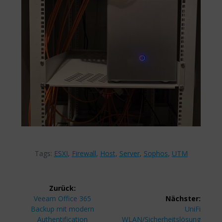
Tags:
ESXI
,
Firewall
,
Host
,
Server
,
Sophos
,
UTM
Beitragsnavigation
Zurück:
Vorheriger
Veeam Office 365
Nächster:
Beitrag:
Nächster
Backup mit modern
UniFi
Beitrag:
Authentification
WLAN/Sicherheitslösung