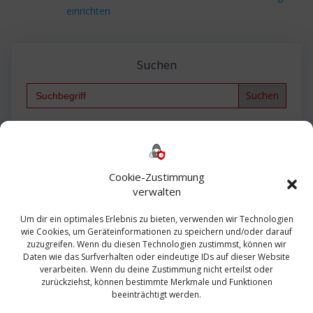
einrichten
Suchen
Search
for:
Backup
AD
2013
365
2010
Anmeldung
ESXI
Bautagebuch
ESX
Exchange
HP
Haus
Fritzbox
firewall
Cookie-Zustimmung
Microsoft
kostenlos
Linux
Office
Migration
verwalten
Open Source
Office 365
OSX
Powershell
Outlook
Server
Um dir ein optimales Erlebnis zu bieten, verwenden wir Technologien
Sicherheit
Sanierung
Security
SBS
wie Cookies, um Geräteinformationen zu speichern und/oder darauf
Sophos
SSL
Ubuntu
SIEM
Sicherung
zuzugreifen. Wenn du diesen Technologien zustimmst, können wir
Update
UTM
Veeam
Daten wie das Surfverhalten oder eindeutige IDs auf dieser Website
VCSA
Upgrade
VCenter
verarbeiten. Wenn du deine Zustimmung nicht erteilst oder
Windows
VMWare
VPN
WAZUH
zurückziehst, können bestimmte Merkmale und Funktionen
Zertifikat
beeinträchtigt werden.