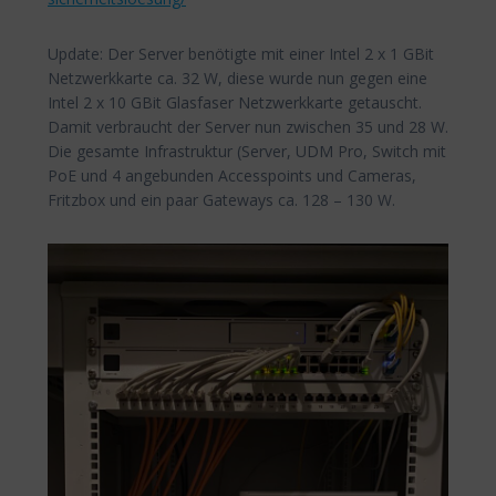
Update: Der Server benötigte mit einer Intel 2 x 1 GBit
Netzwerkkarte ca. 32 W, diese wurde nun gegen eine
Intel 2 x 10 GBit Glasfaser Netzwerkkarte getauscht.
Damit verbraucht der Server nun zwischen 35 und 28 W.
Die gesamte Infrastruktur (Server, UDM Pro, Switch mit
PoE und 4 angebunden Accesspoints und Cameras,
Fritzbox und ein paar Gateways ca. 128 – 130 W.