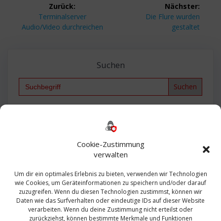
Beitragsnavigation
Zurück:
Nächster:
Vorheriger
Nächster
Terminalserver
Die Flure wurden
Beitrag:
Beitrag:
Audio/Video durchreichen
gestaltet
Suchen
Search
for:
Backup
AD
2013
365
2010
Anmeldung
ESXI
Bautagebuch
ESX
Exchange
HP
Haus
Fritzbox
firewall
Cookie-Zustimmung
Microsoft
kostenlos
Linux
Office
Migration
verwalten
Open Source
Office 365
OSX
Powershell
Outlook
Server
Um dir ein optimales Erlebnis zu bieten, verwenden wir Technologien
Sicherheit
Sanierung
Security
SBS
wie Cookies, um Geräteinformationen zu speichern und/oder darauf
Sophos
SSL
Ubuntu
SIEM
Sicherung
zuzugreifen. Wenn du diesen Technologien zustimmst, können wir
Update
UTM
Veeam
Daten wie das Surfverhalten oder eindeutige IDs auf dieser Website
VCSA
Upgrade
VCenter
verarbeiten. Wenn du deine Zustimmung nicht erteilst oder
Windows
VMWare
VPN
WAZUH
zurückziehst, können bestimmte Merkmale und Funktionen