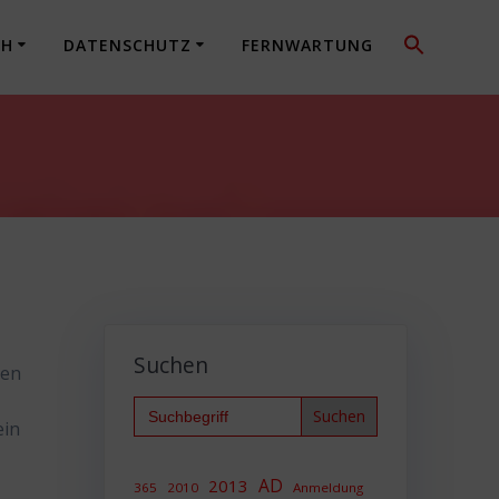
CH
DATENSCHUTZ
FERNWARTUNG
Suchen
pen
Search
for:
ein
AD
2013
365
2010
Anmeldung