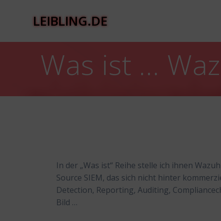
Zum
Inhalt
LEIBLING.DE
springen
Was ist … Wa
In der „Was ist“ Reihe stelle ich ihnen Waz
Source SIEM, das sich nicht hinter kommerzi
Detection, Reporting, Auditing, Compliance
Bild …