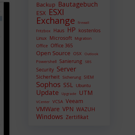
Bautagebuch
Backup
ESXI
ESX
Exchange
firewall
HP
Haus
kostenlos
Fritzbox
Microsoft
Linux
Migration
Office 365
Office
Open Source
OSX
Outlook
Sanierung
Powershell
SBS
Server
Security
Sicherheit
SIEM
Sicherung
Sophos
SSL
Ubuntu
Update
UTM
Upgrade
Veeam
VCSA
VCenter
VMWare
VPN
WAZUH
Windows
Zertifikat