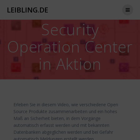
Zum
LEIBLING.DE
Inhalt
springen
Security
Operation Center
in Aktion
Erleben Sie in diesem Video, wie verschiedene Open
Source Produkte zusammenarbeiten und ein hohes
Maß an Sicherheit bieten, in dem Vorgänge
automatisch erfasst werden und mit bekannten
Datenbanken abgeglichen werden und bei Gefahr
automatisch Meldungen erstellt werden.