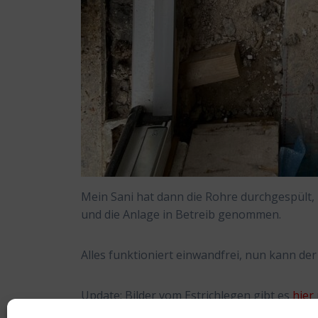
Mein Sani hat dann die Rohre durchgespült, 
und die Anlage in Betreib genommen.
Alles funktioniert einwandfrei, nun kann de
Update: Bilder vom Estrichlegen gibt es
hier