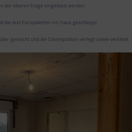
in der oberen Etage eingebaut werden.
und die drei Europaletten ins Haus geschleppt.
ber gemacht und die Dämmplatten verlegt sowie verklebt.