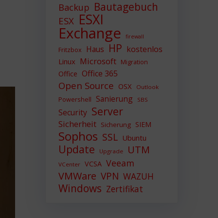
Bautagebuch
Backup
ESXI
ESX
Exchange
firewall
HP
Haus
kostenlos
Fritzbox
Microsoft
Linux
Migration
Office 365
Office
Open Source
OSX
Outlook
Sanierung
Powershell
SBS
Server
Security
Sicherheit
SIEM
Sicherung
Sophos
SSL
Ubuntu
Update
UTM
Upgrade
Veeam
VCSA
VCenter
VMWare
VPN
WAZUH
Windows
Zertifikat