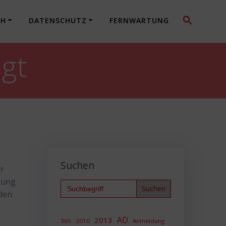
CH
DATENSCHUTZ
FERNWARTUNG
gt
Suchen
ir
tung
Search
for:
eden
AD
2013
365
2010
Anmeldung