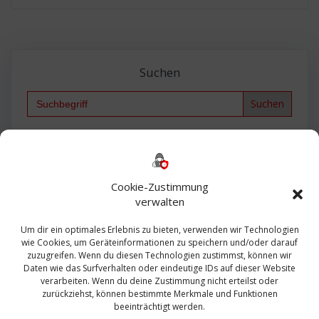
Suchen
Search
for:
Backup
AD
2013
365
2010
Anmeldung
ESXI
Bautagebuch
ESX
Exchange
HP
Haus
Fritzbox
firewall
Cookie-Zustimmung
Microsoft
kostenlos
Linux
Office
Migration
verwalten
Open Source
Office 365
OSX
Powershell
Outlook
Server
Um dir ein optimales Erlebnis zu bieten, verwenden wir Technologien
Sicherheit
Sanierung
Security
SBS
wie Cookies, um Geräteinformationen zu speichern und/oder darauf
Sophos
SSL
Ubuntu
SIEM
Sicherung
zuzugreifen. Wenn du diesen Technologien zustimmst, können wir
Update
UTM
Veeam
Daten wie das Surfverhalten oder eindeutige IDs auf dieser Website
VCSA
Upgrade
VCenter
verarbeiten. Wenn du deine Zustimmung nicht erteilst oder
Windows
VMWare
VPN
WAZUH
zurückziehst, können bestimmte Merkmale und Funktionen
Zertifikat
beeinträchtigt werden.