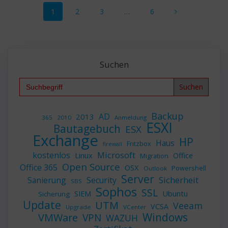
Seite
Seite
Seite
Seite
1
2
3
…
6
Suchen
Search
for:
Backup
AD
2013
365
2010
Anmeldung
ESXI
Bautagebuch
ESX
Exchange
HP
Haus
Fritzbox
firewall
Microsoft
kostenlos
Linux
Office
Migration
Open Source
Office 365
OSX
Powershell
Outlook
Server
Sicherheit
Sanierung
Security
SBS
Sophos
SSL
Ubuntu
SIEM
Sicherung
Update
UTM
Veeam
VCSA
Upgrade
VCenter
Windows
VMWare
VPN
WAZUH