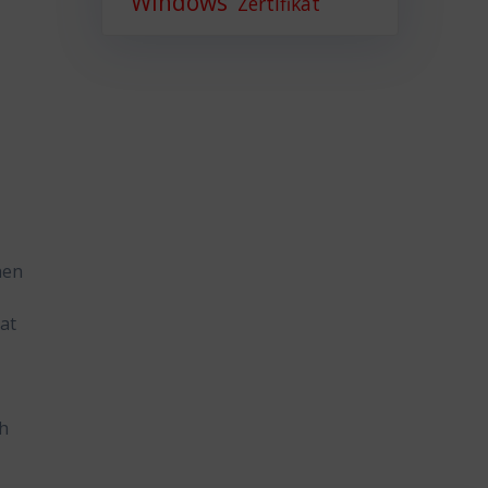
Windows
Zertifikat
hen
kat
ch