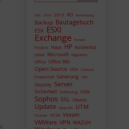
–
AD
2013
365
2010
Anmeldung
Bautagebuch
Backup
ESXI
ESX
Exchange
firewall
e
HP
Haus
kostenlos
Fritzbox
Microsoft
Linux
Migration
Office 365
Office
Open Source
OSX
Outlook
Sanierung
Powershell
SBS
Server
Security
Sicherheit
SIEM
Sicherung
Sophos
SSL
Ubuntu
Update
UTM
Upgrade
Veeam
VCSA
VCenter
VMWare
VPN
WAZUH
it