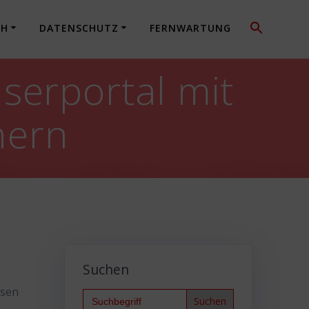
CH
DATENSCHUTZ
FERNWARTUNG
erportal mit
hern
Suchen
ssen
Search
for: