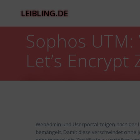
Zum
Inhalt
LEIBLING.DE
springen
Sophos UTM: 
Let’s Encrypt 
WebAdmin und Userportal zeigen nach der Ins
bemängelt. Damit diese verschwindet ohne j