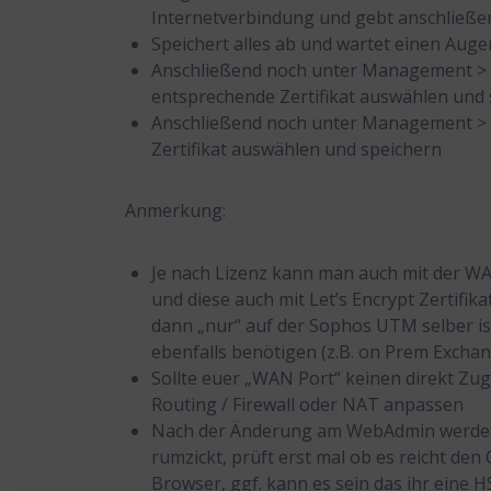
Internetverbindung und gebt anschließen
Speichert alles ab und wartet einen Augenb
Anschließend noch unter Management > We
entsprechende Zertifikat auswählen und
Anschließend noch unter Management > U
Zertifikat auswählen und speichern
Anmerkung:
Je nach Lizenz kann man auch mit der WAF
und diese auch mit Let’s Encrypt Zertifika
dann „nur“ auf der Sophos UTM selber ist
ebenfalls benötigen (z.B. on Prem Exchang
Sollte euer „WAN Port“ keinen direkt Zug
Routing / Firewall oder NAT anpassen
Nach der Änderung am WebAdmin werdet i
rumzickt, prüft erst mal ob es reicht de
Browser, ggf. kann es sein das ihr eine 