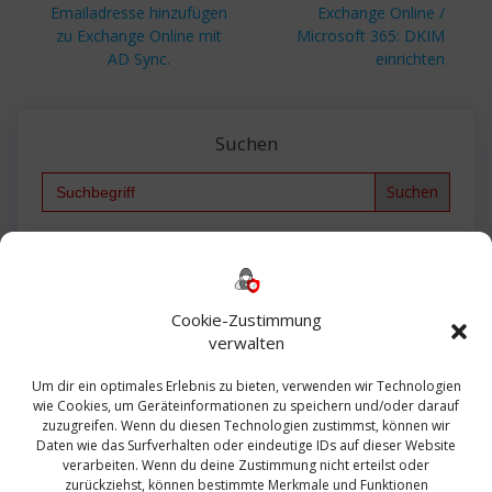
Vorheriger
Nächster
Emailadresse hinzufügen
Exchange Online /
Beitrag:
Beitrag:
zu Exchange Online mit
Microsoft 365: DKIM
AD Sync.
einrichten
Suchen
Search
for:
Backup
AD
2013
365
2010
Anmeldung
ESXI
Bautagebuch
ESX
Exchange
HP
Haus
Fritzbox
firewall
Cookie-Zustimmung
Microsoft
kostenlos
Linux
Office
Migration
verwalten
Open Source
Office 365
OSX
Powershell
Outlook
Server
Um dir ein optimales Erlebnis zu bieten, verwenden wir Technologien
Sicherheit
Sanierung
Security
SBS
wie Cookies, um Geräteinformationen zu speichern und/oder darauf
Sophos
SSL
Ubuntu
SIEM
Sicherung
zuzugreifen. Wenn du diesen Technologien zustimmst, können wir
Update
UTM
Veeam
Daten wie das Surfverhalten oder eindeutige IDs auf dieser Website
VCSA
Upgrade
VCenter
verarbeiten. Wenn du deine Zustimmung nicht erteilst oder
Windows
VMWare
VPN
WAZUH
zurückziehst, können bestimmte Merkmale und Funktionen