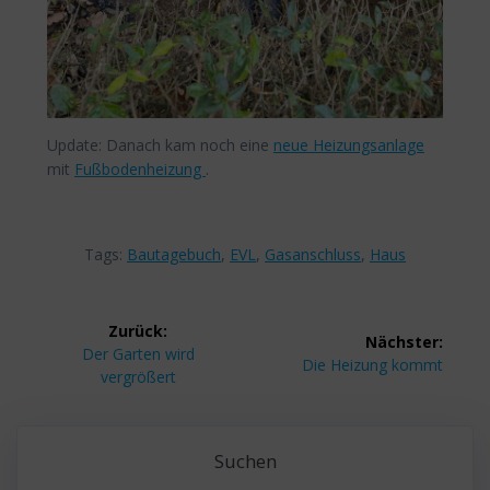
Update: Danach kam noch eine
neue Heizungsanlage
mit
Fußbodenheizung
.
Tags:
Bautagebuch
,
EVL
,
Gasanschluss
,
Haus
Beitragsnavigation
Zurück:
Nächster:
Vorheriger
Der Garten wird
Nächster
Die Heizung kommt
Beitrag:
vergrößert
Beitrag:
Suchen