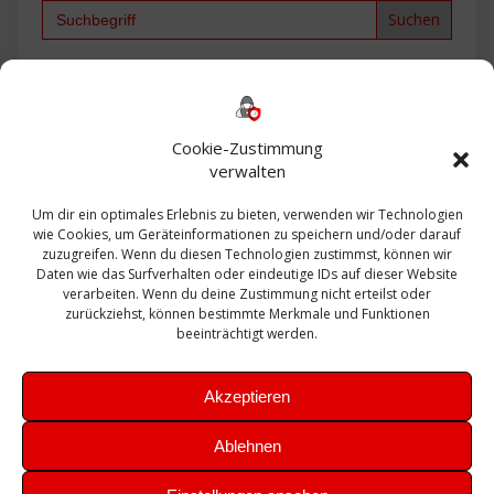
Search
for:
Backup
AD
2013
365
2010
Anmeldung
ESXI
Bautagebuch
ESX
Exchange
HP
Haus
Fritzbox
firewall
Cookie-Zustimmung
Microsoft
kostenlos
Linux
Office
Migration
verwalten
Open Source
Office 365
OSX
Powershell
Outlook
Server
Um dir ein optimales Erlebnis zu bieten, verwenden wir Technologien
Sicherheit
Sanierung
Security
SBS
wie Cookies, um Geräteinformationen zu speichern und/oder darauf
Sophos
SSL
Ubuntu
SIEM
Sicherung
zuzugreifen. Wenn du diesen Technologien zustimmst, können wir
Update
UTM
Veeam
Daten wie das Surfverhalten oder eindeutige IDs auf dieser Website
VCSA
Upgrade
VCenter
verarbeiten. Wenn du deine Zustimmung nicht erteilst oder
Windows
VMWare
VPN
WAZUH
zurückziehst, können bestimmte Merkmale und Funktionen
Zertifikat
beeinträchtigt werden.
Akzeptieren
Ablehnen
© 2026 Leibling.de. Erstellt mit WordPress und dem
Highlight