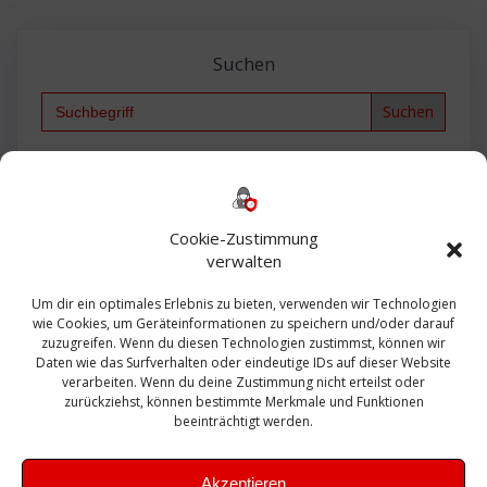
Suchen
Search
for:
Backup
AD
2013
365
2010
Anmeldung
ESXI
Bautagebuch
ESX
Exchange
HP
Haus
Fritzbox
firewall
Cookie-Zustimmung
Microsoft
kostenlos
Linux
Office
Migration
verwalten
Open Source
Office 365
OSX
Powershell
Outlook
Server
Um dir ein optimales Erlebnis zu bieten, verwenden wir Technologien
Sicherheit
Sanierung
Security
SBS
wie Cookies, um Geräteinformationen zu speichern und/oder darauf
Sophos
SSL
Ubuntu
SIEM
Sicherung
zuzugreifen. Wenn du diesen Technologien zustimmst, können wir
Update
UTM
Veeam
Daten wie das Surfverhalten oder eindeutige IDs auf dieser Website
VCSA
Upgrade
VCenter
verarbeiten. Wenn du deine Zustimmung nicht erteilst oder
Windows
VMWare
VPN
WAZUH
zurückziehst, können bestimmte Merkmale und Funktionen
Zertifikat
beeinträchtigt werden.
Akzeptieren