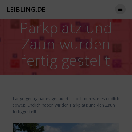
Zum
LEIBLING.DE
Inhalt
springen
Parkplatz und
Zaun wurden
fertig gestellt
Lange genug hat es gedauert – doch nun war es endlich
soweit. Endlich haben wir den Parkplatz und den Zaun
fertiggestellt.