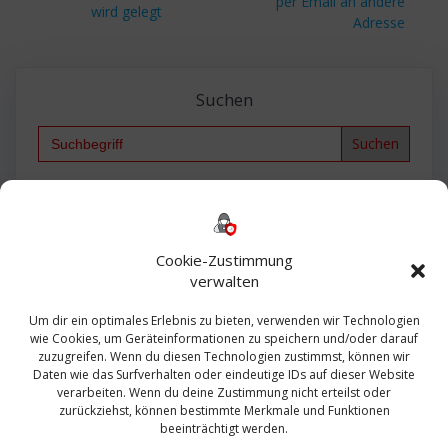
Beitrag:
per Email an andere
Beitrag:
wird gelegt
Adresse
Suchen
Search
for:
Backup
AD
2013
365
2010
Anmeldung
ESXI
Bautagebuch
ESX
Exchange
HP
Haus
Fritzbox
firewall
Cookie-Zustimmung
Microsoft
kostenlos
Linux
Office
Migration
verwalten
Open Source
Office 365
OSX
Powershell
Outlook
Server
Um dir ein optimales Erlebnis zu bieten, verwenden wir Technologien
Sicherheit
Sanierung
Security
SBS
wie Cookies, um Geräteinformationen zu speichern und/oder darauf
Sophos
SSL
Ubuntu
SIEM
Sicherung
zuzugreifen. Wenn du diesen Technologien zustimmst, können wir
Update
UTM
Veeam
Daten wie das Surfverhalten oder eindeutige IDs auf dieser Website
VCSA
Upgrade
VCenter
verarbeiten. Wenn du deine Zustimmung nicht erteilst oder
Windows
VMWare
VPN
WAZUH
zurückziehst, können bestimmte Merkmale und Funktionen
Zertifikat
beeinträchtigt werden.