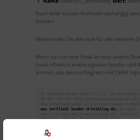
Name:
selector2._domainkey
Wert:
selec
Nach einer kurzen Wartezeit (abhängig davon
können.
Wiederholen Sie dies nun für alle weiteren 
Wenn sie nun eine Email an eine andere Doma
Email öffnen in einem eigenen Fenster und d
können, das diese erfolgreich mit DKIM Sign
RC-Authentication-Results: i=2; mx.microsoft.c
40.107.135.99) smtp.rcpttodomain=beispiel.de s
dmarc=bestguesspass action=none header.from=l
was verified) header.d=leibling.de;
 arc=pass 
spf=[1,1,smtp.mailfrom=leibling.de] dkim=[1,1,
dmarc=[1,1,header.from=leibling.de])