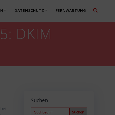
CH
DATENSCHUTZ
FERNWARTUNG
65: DKIM
Suchen
 bei
Search
for: