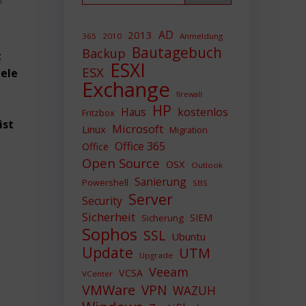
n
AD
2013
365
2010
Anmeldung
Bautagebuch
Backup
t
ESXI
ESX
iele
Exchange
firewall
HP
Haus
kostenlos
Fritzbox
ist
Microsoft
Linux
Migration
Office 365
Office
Open Source
OSX
Outlook
Sanierung
Powershell
SBS
Server
Security
Sicherheit
SIEM
Sicherung
Sophos
SSL
Ubuntu
Update
UTM
Upgrade
Veeam
VCSA
VCenter
VMWare
VPN
WAZUH