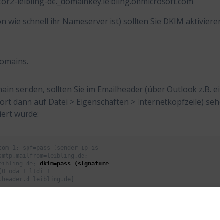
tor2-leibling-de._domainkey.leibling.onmicrosoft.com
 wie schnell ihr Nameserver ist) sollten Sie DKIM aktiviere
Domains.
in senden, sollten Sie im Emailheader (über Outlook z.B. e
ort dann auf Datei > Eigenschaften > Internetkopfzeile) se
iert wurde:
om 1; spf=pass (sender ip is

mtp.mailfrom=leibling.de;

eibling.de; 
dkim=pass (signature

(0 oda=1 ltdi=1

header.d=leibling.de]
