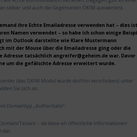
h auf echte Kommunkation beziehen. Dagegen gibt es eine
 man selber und auch die Gegenseiten DKIM auswerten).
jemand ihre Echte Emailadresse verwenden hat – dies is
ren Namen verwendet – so habe ich schon einige Beisp
gt im Outlook darstellte wie Klare Mustermann
 mit der Mouse über die Emailadresse ging oder die
e Adresse tatsächlich angreifer@geheim.de war. Davor 
ame um die gefälschte Adresse erweitert wurde.
ncenter (das DKIM Modul wurde dorthin verschoben) unter
lden Sie sich an.
dem Domaintyp „Authoritativ“.
r Domain/Tenant – da diese eh öffentliche Informationen
m dar.