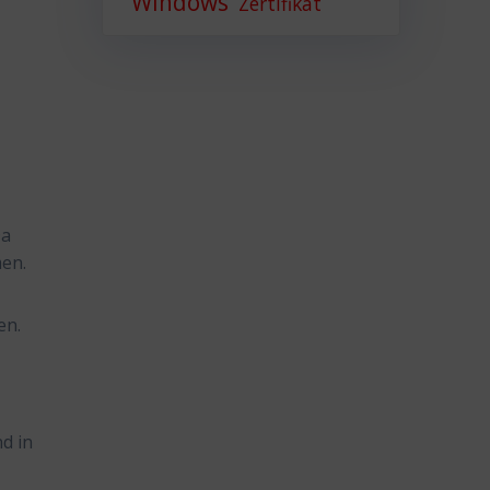
Windows
Zertifikat
Da
men.
en.
d in