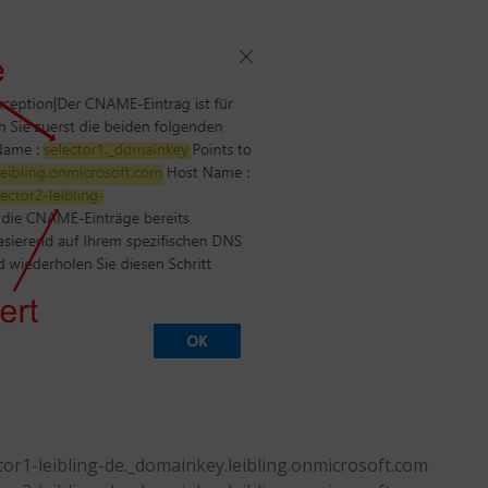
tor1-leibling-de._domainkey.leibling.onmicrosoft.com