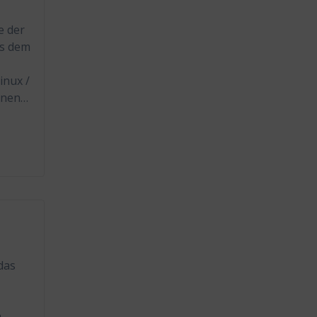
e der
us dem
inux /
einen…
das
m