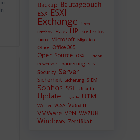
Am
Bautagebuch
Backup
in
ESXI
ESX
Exchange
firewall
HP
Haus
kostenlos
Fritzbox
Microsoft
Linux
Migration
Office 365
Office
Open Source
OSX
Outlook
Sanierung
Powershell
SBS
Server
Security
Sicherheit
SIEM
Sicherung
Sophos
SSL
Ubuntu
Update
UTM
Upgrade
Veeam
VCSA
VCenter
VMWare
VPN
WAZUH
Windows
Zertifikat