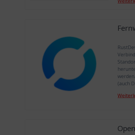
Weiterl
Fern
RustDes
Verbind
Standor
herunte
werden.
(auch D
Weiterl
Open