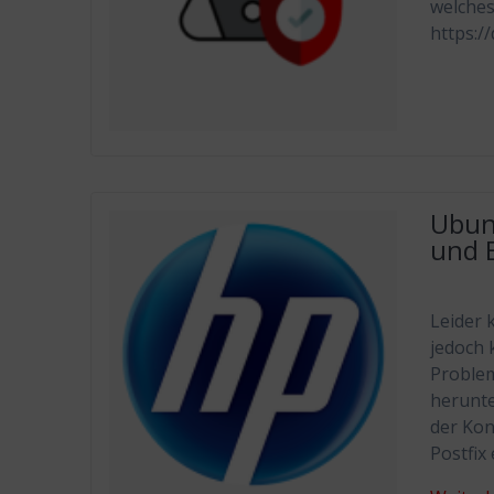
welches
https:/
Ubunt
und E
Leider 
jedoch 
Problem
herunte
der Kon
Postfix