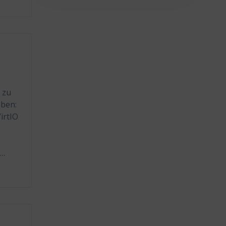
 zu
eben:
irtIO
l…