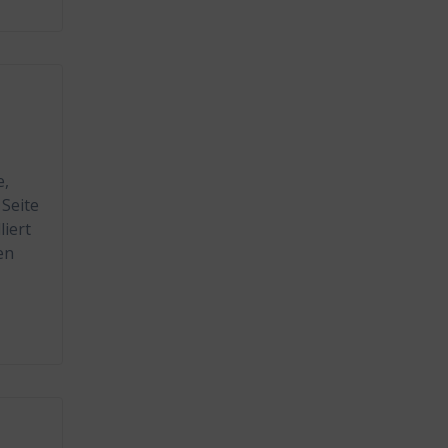
e,
 Seite
liert
en