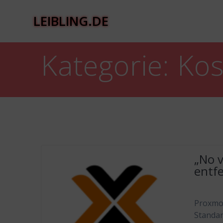
Zum
Inhalt
LEIBLING.DE
springen
Kategorie:
Kos
„No 
entf
Proxmo
Standar