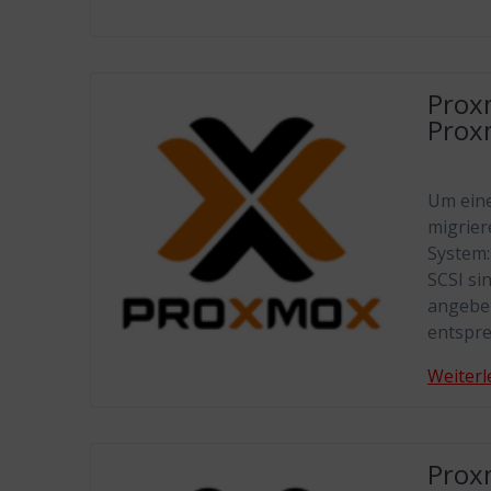
Prox
Prox
Um ein
migrier
System:
SCSI si
angebe
entspre
Weiterl
Prox