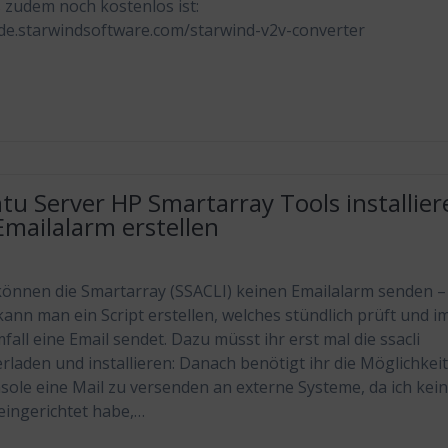
 zudem noch kostenlos ist:
/de.starwindsoftware.com/starwind-v2v-converter
u Server HP Smartarray Tools installier
mailalarm erstellen
können die Smartarray (SSACLI) keinen Emailalarm senden –
kann man ein Script erstellen, welches stündlich prüft und i
fall eine Email sendet. Dazu müsst ihr erst mal die ssacli
rladen und installieren: Danach benötigt ihr die Möglichkei
sole eine Mail zu versenden an externe Systeme, da ich kei
 eingerichtet habe,…