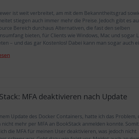
wer ist weit verbreitet, am mit dem Bekanntheitsgrad sowi
heitet stiegen auch immer mehr die Preise. Jedoch gibt es a
urce Bereich durchaus Alternativen, die fast den selben
nsumfang bieten, für Clients wie Windows, Mac und sogar L
eten – und das gar Kostenlos! Dabei kann man sogar auch 
esen
Stack: MFA deaktivieren nach Update
nem Update des Docker Containers, hatte ich das Problem, 
h nicht mehr per MFA an BookStack anmelden konnte. Somit
ich die MFA für meinen User deaktivieren, was jedoch nicht
rs schwer war. Geht dazu wie folgt vor: Meldet auch an de