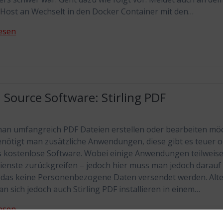
Host an Wechselt in den Docker Container mit den…
esen
Source Software: Stirling PDF
n umfangreich PDF Dateien erstellen oder bearbeiten möc
nötigt man zusätzliche Anwendungen, diese gibt es teuer 
s kostenlose Software. Wobei einige Anwendungen teilweise
ienste zurückgreifen – jedoch hier muss man jedoch darauf
 das keine Personenbezogene Daten versendet werden. Alte
n sich jedoch auch Stirling PDF installieren in einem…
esen