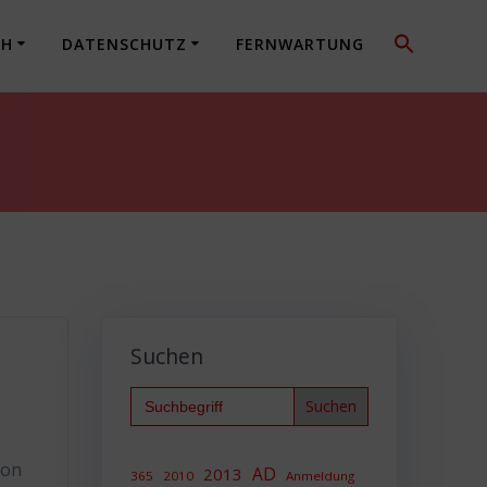
CH
DATENSCHUTZ
FERNWARTUNG
Suchen
Search
for:
ion
AD
2013
365
2010
Anmeldung