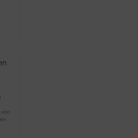
en
m
t von
nen