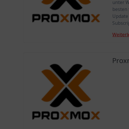
unter W
besten 
Update 
Subscri
Weiterl
Prox