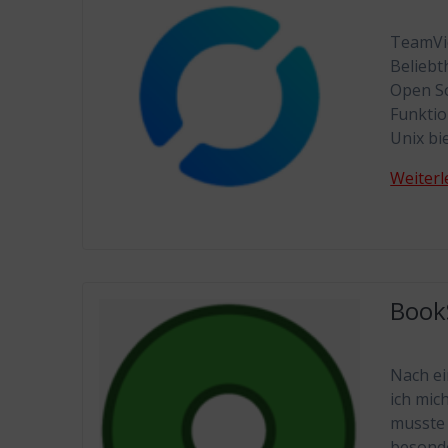
TeamVie
Beliebt
Open So
Funktio
Unix bi
Weiterl
Book
Nach ei
ich mic
musste 
besonde