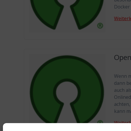
Docker 
Weiterl
Open 
Wenn ma
dann be
auch al
Onlined
achten,
kann ma
Weiterl