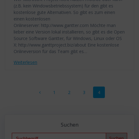
(z.B. kein Windowsbetriebssystem) für den gibt es
kostenlose gute Alternativen. So gibt es zum einen
einen kostenlosen
Onlineserver: http://www.gantter.com Möchte man
lieber eine Version lokal installieren, so gibt es die Open
Source Software Gantter, für Windows, Linux oder OS
X: http://www.ganttproject.biz/about Eine kostenlose
Onlineversion für das Team gibt es…
Weiterlesen
Beitragsnavigation
Seite
Seite
Seite
Seite
1
2
3
4
Suchen
Search