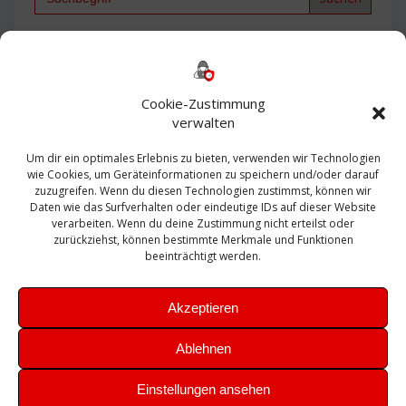
for:
Backup
AD
2013
365
2010
Anmeldung
ESXI
Bautagebuch
ESX
Exchange
HP
Haus
Fritzbox
firewall
Cookie-Zustimmung
Microsoft
kostenlos
Linux
Office
Migration
verwalten
Open Source
Office 365
OSX
Powershell
Outlook
Server
Um dir ein optimales Erlebnis zu bieten, verwenden wir Technologien
Sicherheit
Sanierung
Security
SBS
wie Cookies, um Geräteinformationen zu speichern und/oder darauf
Sophos
SSL
Ubuntu
SIEM
Sicherung
zuzugreifen. Wenn du diesen Technologien zustimmst, können wir
Update
UTM
Veeam
Daten wie das Surfverhalten oder eindeutige IDs auf dieser Website
VCSA
Upgrade
VCenter
verarbeiten. Wenn du deine Zustimmung nicht erteilst oder
Windows
VMWare
VPN
WAZUH
zurückziehst, können bestimmte Merkmale und Funktionen
Zertifikat
beeinträchtigt werden.
Akzeptieren
Ablehnen
© 2026 Leibling.de. Erstellt mit WordPress und dem
Highlight
Einstellungen ansehen
Theme