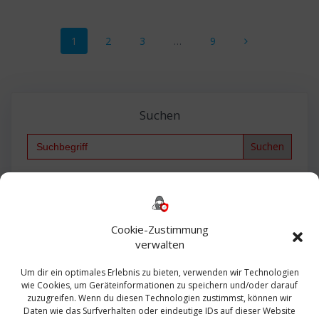
Beitragsnavigation
Seite
Seite
Seite
Seite
1
2
3
…
9
Suchen
Search
for:
Backup
AD
2013
365
2010
Anmeldung
ESXI
Bautagebuch
ESX
Exchange
HP
Haus
Fritzbox
firewall
Cookie-Zustimmung
Microsoft
kostenlos
Linux
Office
Migration
verwalten
Open Source
Office 365
OSX
Powershell
Outlook
Server
Um dir ein optimales Erlebnis zu bieten, verwenden wir Technologien
Sicherheit
Sanierung
Security
SBS
wie Cookies, um Geräteinformationen zu speichern und/oder darauf
Sophos
SSL
Ubuntu
SIEM
Sicherung
zuzugreifen. Wenn du diesen Technologien zustimmst, können wir
Update
UTM
Veeam
Daten wie das Surfverhalten oder eindeutige IDs auf dieser Website
VCSA
Upgrade
VCenter