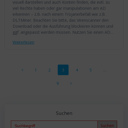
visuell darstellen und auch Konten finden, die evtl. zu
viel Rechte haben oder gar manipulationen am AD
erkennen – z.B. nach einem Trojanerbefall wie z.B.
DLTMiner. Beachten Sie bitte, das Virenscanner den
Download oder die Ausführung blockieren können und
ggf. angepasst werden müssen. Nutzen Sie einen AD…
Weiterlesen
Beitragsnavigation
Seite
Seite
Seite
Seite
Seite
1
2
3
4
5
…
Seite
9
Suchen
Search
for: