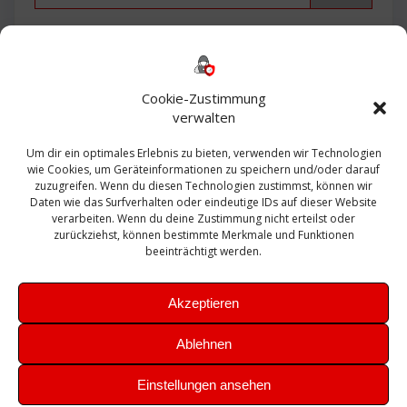
Backup
AD
2013
365
2010
Anmeldung
ESXI
Bautagebuch
ESX
Exchange
HP
Haus
Fritzbox
firewall
Cookie-Zustimmung
Microsoft
kostenlos
Linux
Office
Migration
verwalten
Open Source
Office 365
OSX
Powershell
Outlook
Server
Um dir ein optimales Erlebnis zu bieten, verwenden wir Technologien
Sicherheit
Sanierung
Security
SBS
wie Cookies, um Geräteinformationen zu speichern und/oder darauf
Sophos
SSL
Ubuntu
SIEM
Sicherung
zuzugreifen. Wenn du diesen Technologien zustimmst, können wir
Update
UTM
Veeam
Daten wie das Surfverhalten oder eindeutige IDs auf dieser Website
VCSA
Upgrade
VCenter
verarbeiten. Wenn du deine Zustimmung nicht erteilst oder
Windows
VMWare
VPN
WAZUH
zurückziehst, können bestimmte Merkmale und Funktionen
Zertifikat
beeinträchtigt werden.
Akzeptieren
Ablehnen
© 2026 Leibling.de. Erstellt mit WordPress und dem
Highlight
Einstellungen ansehen
Theme