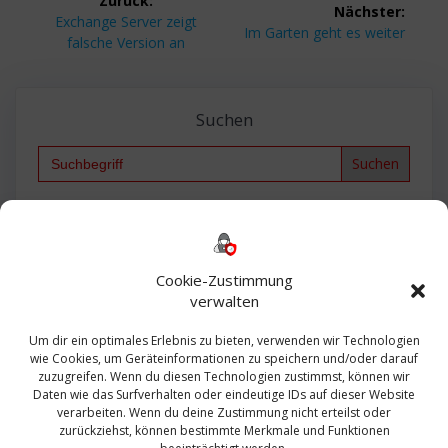
Zurück:
Nächster:
Vorheriger
Exchange Server zeigt
Nächster
Im Garten geht es weiter
Beitrag:
falsche Version an
Beitrag:
Suchen
Search
for:
Backup
AD
2013
365
2010
Anmeldung
ESXI
Bautagebuch
ESX
Exchange
HP
Haus
Fritzbox
firewall
Cookie-Zustimmung
Microsoft
kostenlos
Linux
Office
Migration
verwalten
Open Source
Office 365
OSX
Powershell
Outlook
Server
Um dir ein optimales Erlebnis zu bieten, verwenden wir Technologien
Sicherheit
Sanierung
Security
SBS
wie Cookies, um Geräteinformationen zu speichern und/oder darauf
Sophos
SSL
Ubuntu
SIEM
Sicherung
zuzugreifen. Wenn du diesen Technologien zustimmst, können wir
Update
UTM
Veeam
Daten wie das Surfverhalten oder eindeutige IDs auf dieser Website
VCSA
Upgrade
VCenter
verarbeiten. Wenn du deine Zustimmung nicht erteilst oder
Windows
VMWare
VPN
WAZUH
zurückziehst, können bestimmte Merkmale und Funktionen
Zertifikat