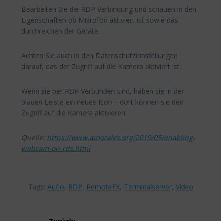
Bearbeiten Sie die RDP Verbindung und schauen in den
Eigenschaften ob Mikrofon aktiviert ist sowie das
durchreichen der Geräte.
Achten Sie auch in den Datenschutzeinstellungen
darauf, das der Zugriff auf die Kamera aktiviert ist.
Wenn sie per RDP Verbunden sind, haben sie in der
blauen Leiste ein neues Icon – dort können sie den
Zugriff auf die Kamera aktivieren.
Quelle:
https://www.amorales.org/2019/05/enabling-
webcam-on-rds.html
Tags:
Aufio
,
RDP
,
RemoteFX
,
Terminalserver
,
Video
Beitragsnavigation