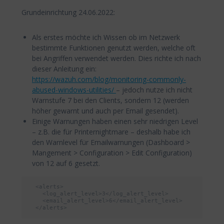
Grundeinrichtung 24.06.2022:
Als erstes möchte ich Wissen ob im Netzwerk
bestimmte Funktionen genutzt werden, welche oft
bei Angriffen verwendet werden. Dies richte ich nach
dieser Anleitung ein:
https://wazuh.com/blog/monitoring-commonly-
abused-windows-utilities/
– jedoch nutze ich nicht
Warnstufe 7 bei den Clients, sondern 12 (werden
höher gewarnt und auch per Email gesendet).
Einige Warnungen haben einen sehr niedrigen Level
– z.B. die für Printernightmare – deshalb habe ich
den Warnlevel für Emailwarnungen (Dashboard >
Mangement > Configuration > Edit Configuration)
von 12 auf 6 gesetzt.
  <alerts>

    <log_alert_level>3</log_alert_level>

    <email_alert_level>6</email_alert_level>

  </alerts>