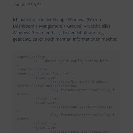
Update 26.6.22:
Ich habe noch in der Gruppe Windows (Wazuh
Dashboard > Mangement > Groups) – welche alles
Windows Geräte enthält, die den Inhalt wie folgt
geändert, da ich noch mehr an Informationen möchte:
<agent_config>

	<!-- Shared agent configuration here --
>

</agent_config>

<agent_config os="windows">

	<localfile>

		<location>Microsoft-Windows-
Sysmon/Operational</location>

		<log_format>eventchannel</log_f
ormat>

	</localfile>

	<localfile>

		<location>Application</location
>

		<log_format>eventchannel</log_f
ormat>

	</localfile>

	<localfile>

		<location>security</location>
