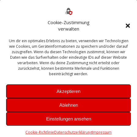
Backup
AD
2013
365
2010
Anmeldung
ESXI
Bautagebuch
ESX
Exchange
HP
Haus
Fritzbox
firewall
Cookie-Zustimmung
Microsoft
kostenlos
Linux
Office
Migration
verwalten
Open Source
Office 365
OSX
Powershell
Outlook
Server
Um dir ein optimales Erlebnis zu bieten, verwenden wir Technologien
Sicherheit
Sanierung
Security
SBS
wie Cookies, um Geräteinformationen zu speichern und/oder darauf
Sophos
SSL
Ubuntu
SIEM
Sicherung
zuzugreifen. Wenn du diesen Technologien zustimmst, können wir
Update
UTM
Veeam
Daten wie das Surfverhalten oder eindeutige IDs auf dieser Website
VCSA
Upgrade
VCenter
verarbeiten. Wenn du deine Zustimmung nicht erteilst oder
Windows
VMWare
VPN
WAZUH
zurückziehst, können bestimmte Merkmale und Funktionen
Zertifikat
beeinträchtigt werden.
Akzeptieren
Ablehnen
© 2026 Leibling.de. Erstellt mit WordPress und dem
Highlight
Einstellungen ansehen
Theme
Cookie-Richtlinie
Datenschutzerklärung
Impressum