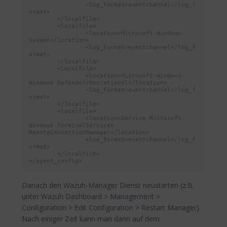
		<log_format>eventchannel</log_f
ormat>

	</localfile>

	<localfile>

		<location>Microsoft-Windows-
Sysmon</location>

		<log_format>eventchannel</log_f
ormat>

	</localfile>

	<localfile>

		<location>Microsoft-Windows-
Windows Defender/Operational</location>

		<log_format>eventchannel</log_f
ormat>

	</localfile>

	<localfile>

		<location>Service Microsoft-
Windows-TerminalServices-
RemoteConnectionManager</location>

		<log_format>eventchannel</log_f
ormat>

	</localfile>

</agent_config>
Danach den Wazuh-Manager Dienst neustarten (z.B.
unter Wazuh Dashboard > Management >
Configuration > Edit Configuration > Restart Manager).
Nach einiger Zeit kann man dann auf dem