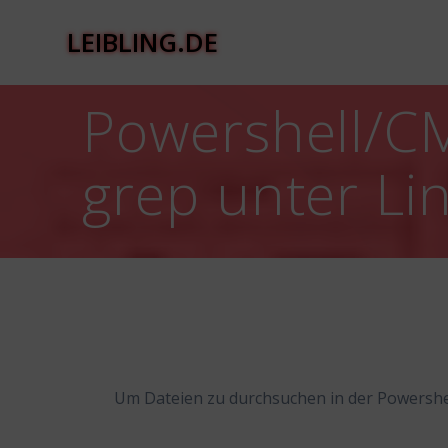
Zum
Inhalt
LEIBLING.DE
springen
Powershell/C
grep unter Li
Um Dateien zu durchsuchen in der Powershe