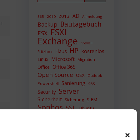
AD
2013
365
2010
Anmeldung
Bautagebuch
Backup
h 
ESXI
ESX
Exchange
firewall
HP
Haus
kostenlos
Fritzbox
Microsoft
Linux
Migration
Office 365
Office
Open Source
OSX
Outlook
Sanierung
Powershell
SBS
Server
Security
Sicherheit
SIEM
Sicherung
Sophos
SSL
Ubuntu
Update
UTM
Upgrade
Veeam
VCSA
VCenter
VMWare
VPN
WAZUH