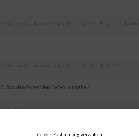
|Select-String -Pattern "begriff1","begriff2","begriff3" -NotMatc
|Select-String -Pattern "begriff1","begriff2","begriff3" -
MD Box den folgenden Befehl eingeben:
edatei.txt
Cookie-Zustimmung verwalten