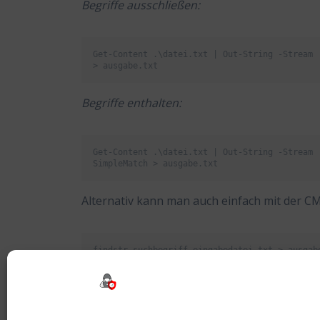
Begriffe ausschließen:
Get-Content .\datei.txt | Out-String -Stream 
> ausgabe.txt
Begriffe enthalten:
Get-Content .\datei.txt | Out-String -Stream 
SimpleMatch > ausgabe.txt
Alternativ kann man auch einfach mit der C
findstr suchbegriff eingabedatei.txt > ausgab
Tags:
Durchsuchen
,
Grep
,
Powershell