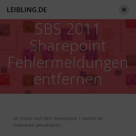
Zum
LEIBLING.DE
Inhalt
springen
SBS 2011
Sharepoint
Fehlermeldungen
entfernen
Als erstes nach dem Servicepack 1 Update die
Datenbank aktualisieren: