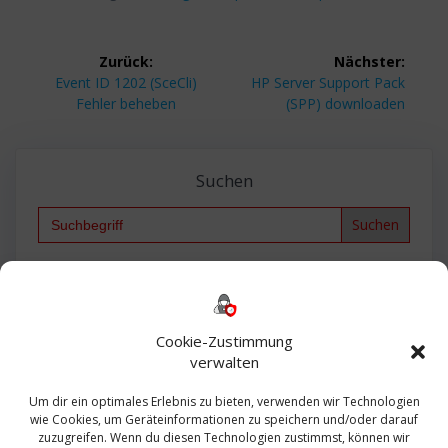
Beitragsnavigation
Zurück:
Nächster:
Vorheriger
Nächster
Event ID 1202 (SceCli)
HP Server Support Pack
Beitrag:
Beitrag:
Fehler beheben
(SPP) downloaden
Suchen
Search
for:
Backup
AD
2013
365
2010
Anmeldung
ESXI
Bautagebuch
ESX
Exchange
HP
Haus
Fritzbox
firewall
Cookie-Zustimmung
Microsoft
kostenlos
Linux
Office
Migration
verwalten
Open Source
Office 365
OSX
Powershell
Outlook
Server
Um dir ein optimales Erlebnis zu bieten, verwenden wir Technologien
Sicherheit
Sanierung
Security
SBS
wie Cookies, um Geräteinformationen zu speichern und/oder darauf
Sophos
SSL
Ubuntu
SIEM
Sicherung
zuzugreifen. Wenn du diesen Technologien zustimmst, können wir