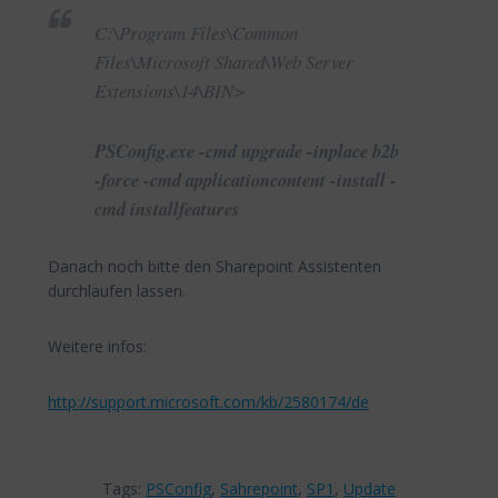
C:\Program Files\Common
Files\Microsoft Shared\Web Server
Extensions\14\BIN>
PSConfig.exe -cmd upgrade -inplace b2b
-force -cmd applicationcontent -install -
cmd installfeatures
Danach noch bitte den Sharepoint Assistenten
durchlaufen lassen.
Weitere infos:
http://support.microsoft.com/kb/2580174/de
Tags:
PSConfig
,
Sahrepoint
,
SP1
,
Update