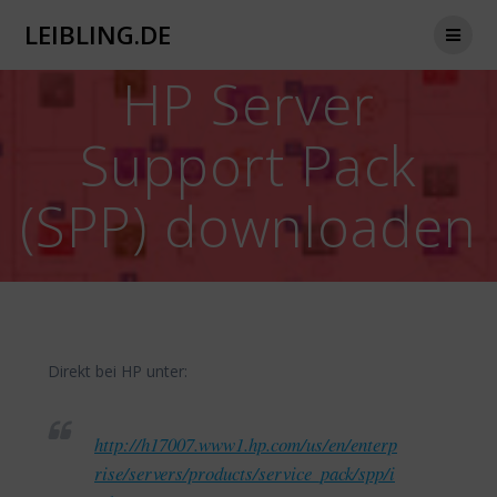
Zum
LEIBLING.DE
Inhalt
springen
HP Server
Support Pack
(SPP) downloaden
Direkt bei HP unter:
http://h17007.www1.hp.com/us/en/enterp
rise/servers/products/service_pack/spp/i