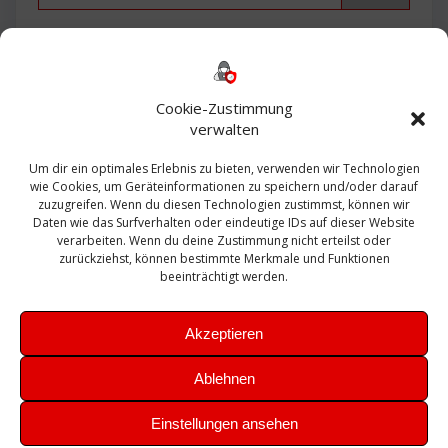
Backup
AD
2013
365
2010
Anmeldung
ESXI
Bautagebuch
ESX
Exchange
HP
Haus
Fritzbox
firewall
Cookie-Zustimmung
Microsoft
kostenlos
Linux
Office
Migration
verwalten
Open Source
Office 365
OSX
Powershell
Outlook
Server
Um dir ein optimales Erlebnis zu bieten, verwenden wir Technologien
Sicherheit
Sanierung
Security
SBS
wie Cookies, um Geräteinformationen zu speichern und/oder darauf
Sophos
SSL
Ubuntu
SIEM
Sicherung
zuzugreifen. Wenn du diesen Technologien zustimmst, können wir
Update
UTM
Veeam
Daten wie das Surfverhalten oder eindeutige IDs auf dieser Website
VCSA
Upgrade
VCenter
verarbeiten. Wenn du deine Zustimmung nicht erteilst oder
Windows
VMWare
VPN
WAZUH
zurückziehst, können bestimmte Merkmale und Funktionen
Zertifikat
beeinträchtigt werden.
Akzeptieren
Ablehnen
© 2026 Leibling.de. Erstellt mit WordPress und dem
Highlight
Einstellungen ansehen
Theme