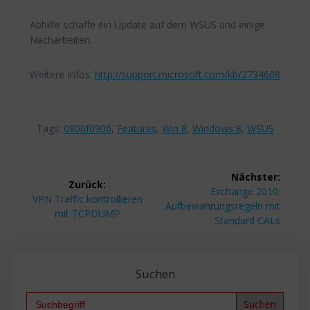
Abhilfe schaffe ein Update auf dem WSUS und einige
Nacharbeiten.
Weitere Infos:
http://support.microsoft.com/kb/2734608
Tags:
0800f0906
,
Features
,
Win 8
,
Windows 8
,
WSUS
Beitragsnavigation
Nächster:
Zurück:
Nächster
Exchange 2010:
Vorheriger
VPN Traffic kontrollieren
Beitrag:
Aufbewahrungsregeln mit
Beitrag:
mit TCPDUMP
Standard CALs
Suchen
Search
for: