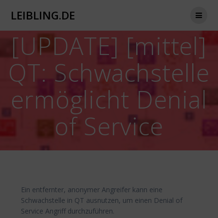
Zum
LEIBLING.DE
Inhalt
springen
[UPDATE] [mittel]
QT: Schwachstelle
ermöglicht Denial
of Service
Ein entfernter, anonymer Angreifer kann eine
Schwachstelle in QT ausnutzen, um einen Denial of
Service Angriff durchzuführen.