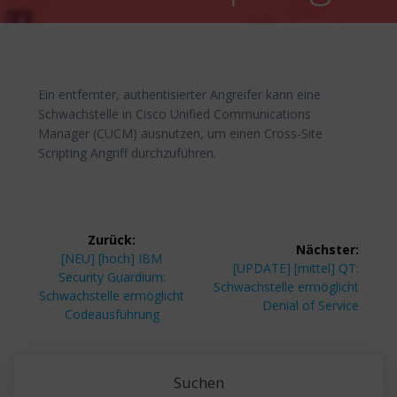
Ein entfernter, authentisierter Angreifer kann eine
Schwachstelle in Cisco Unified Communications
Manager (CUCM) ausnutzen, um einen Cross-Site
Scripting Angriff durchzuführen.
Beitragsnavigation
Zurück:
Nächster:
Vorheriger
[NEU] [hoch] IBM
Nächster
[UPDATE] [mittel] QT:
Beitrag:
Security Guardium:
Beitrag:
Schwachstelle ermöglicht
Schwachstelle ermöglicht
Denial of Service
Codeausführung
Suchen