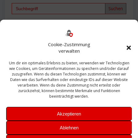
Search
for:
Backup
AD
2013
365
2010
Anmeldung
ESXI
Bautagebuch
ESX
Exchange
HP
Haus
Fritzbox
firewall
Cookie-Zustimmung
Microsoft
kostenlos
Linux
Office
Migration
verwalten
Open Source
Office 365
OSX
Powershell
Outlook
Server
Um dir ein optimales Erlebnis zu bieten, verwenden wir Technologien
Sicherheit
Sanierung
Security
SBS
wie Cookies, um Geräteinformationen zu speichern und/oder darauf
Sophos
SSL
Ubuntu
SIEM
Sicherung
zuzugreifen. Wenn du diesen Technologien zustimmst, können wir
Update
UTM
Veeam
Daten wie das Surfverhalten oder eindeutige IDs auf dieser Website
VCSA
Upgrade
VCenter
verarbeiten. Wenn du deine Zustimmung nicht erteilst oder
Windows
VMWare
VPN
WAZUH
zurückziehst, können bestimmte Merkmale und Funktionen
Zertifikat
beeinträchtigt werden.
Akzeptieren
Ablehnen