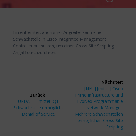
Ein entfernter, anonymer Angreifer kann eine
Schwachstelle in Cisco Integrated Management
Controller ausnutzen, um einen Cross-Site Scripting
Angriff durchzuführen.
Beitragsnavigation
Nächster:
Nächster
[NEU] [mittel] Cisco
Beitrag:
Zurück:
Prime Infrastructure und
Vorheriger
[UPDATE] [mittel] QT:
Evolved Programmable
Beitrag:
Schwachstelle ermöglicht
Network Manager:
Denial of Service
Mehrere Schwachstellen
ermöglichen Cross-Site
Scripting