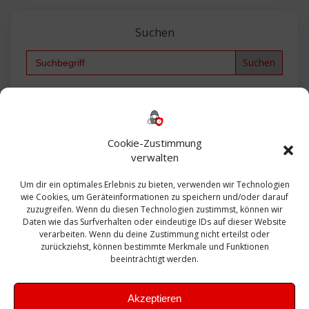
Suchen
Search
for:
Backup
AD
2013
365
2010
Anmeldung
ESXI
Bautagebuch
ESX
Exchange
HP
Haus
Fritzbox
firewall
Cookie-Zustimmung
Microsoft
kostenlos
Linux
Office
Migration
verwalten
Open Source
Office 365
OSX
Powershell
Outlook
Server
Um dir ein optimales Erlebnis zu bieten, verwenden wir Technologien
Sicherheit
Sanierung
Security
SBS
wie Cookies, um Geräteinformationen zu speichern und/oder darauf
Sophos
SSL
Ubuntu
SIEM
Sicherung
zuzugreifen. Wenn du diesen Technologien zustimmst, können wir
Update
UTM
Veeam
Daten wie das Surfverhalten oder eindeutige IDs auf dieser Website
VCSA
Upgrade
VCenter
verarbeiten. Wenn du deine Zustimmung nicht erteilst oder
Windows
VMWare
VPN
WAZUH
zurückziehst, können bestimmte Merkmale und Funktionen
Zertifikat
beeinträchtigt werden.
Akzeptieren