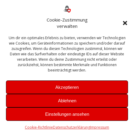
Backup
AD
2013
365
2010
Anmeldung
ESXI
Bautagebuch
ESX
Exchange
HP
Haus
Fritzbox
firewall
Cookie-Zustimmung
Microsoft
kostenlos
Linux
Office
Migration
verwalten
Open Source
Office 365
OSX
Powershell
Outlook
Server
Um dir ein optimales Erlebnis zu bieten, verwenden wir Technologien
Sicherheit
Sanierung
Security
SBS
wie Cookies, um Geräteinformationen zu speichern und/oder darauf
Sophos
SSL
Ubuntu
SIEM
Sicherung
zuzugreifen. Wenn du diesen Technologien zustimmst, können wir
Update
UTM
Veeam
Daten wie das Surfverhalten oder eindeutige IDs auf dieser Website
VCSA
Upgrade
VCenter
verarbeiten. Wenn du deine Zustimmung nicht erteilst oder
Windows
VMWare
VPN
WAZUH
zurückziehst, können bestimmte Merkmale und Funktionen
Zertifikat
beeinträchtigt werden.
Akzeptieren
Ablehnen
© 2026 Leibling.de. Erstellt mit WordPress und dem
Highlight
Einstellungen ansehen
Theme
Cookie-Richtlinie
Datenschutzerklärung
Impressum