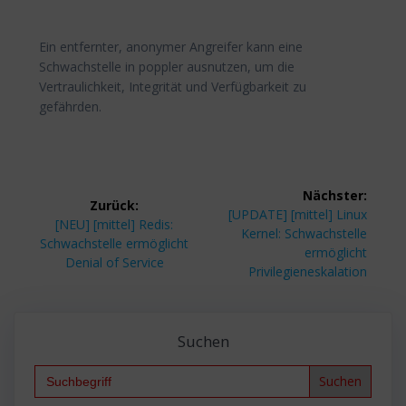
Ein entfernter, anonymer Angreifer kann eine
Schwachstelle in poppler ausnutzen, um die
Vertraulichkeit, Integrität und Verfügbarkeit zu
gefährden.
Beitragsnavigation
Nächster:
Zurück:
Nächster
[UPDATE] [mittel] Linux
Vorheriger
[NEU] [mittel] Redis:
Beitrag:
Kernel: Schwachstelle
Beitrag:
Schwachstelle ermöglicht
ermöglicht
Denial of Service
Privilegieneskalation
Suchen
Search
for: