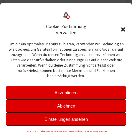
Backup
AD
2013
365
2010
Anmeldung
ESXI
Bautagebuch
ESX
Exchange
HP
Haus
Fritzbox
firewall
Cookie-Zustimmung
Microsoft
kostenlos
Linux
Office
Migration
verwalten
Open Source
Office 365
OSX
Powershell
Outlook
Server
Um dir ein optimales Erlebnis zu bieten, verwenden wir Technologien
Sicherheit
Sanierung
Security
SBS
wie Cookies, um Geräteinformationen zu speichern und/oder darauf
Sophos
SSL
Ubuntu
SIEM
Sicherung
zuzugreifen. Wenn du diesen Technologien zustimmst, können wir
Update
UTM
Veeam
Daten wie das Surfverhalten oder eindeutige IDs auf dieser Website
VCSA
Upgrade
VCenter
verarbeiten. Wenn du deine Zustimmung nicht erteilst oder
Windows
VMWare
VPN
WAZUH
zurückziehst, können bestimmte Merkmale und Funktionen
Zertifikat
beeinträchtigt werden.
Akzeptieren
Ablehnen
© 2026 Leibling.de. Erstellt mit WordPress und dem
Highlight
Einstellungen ansehen
Theme