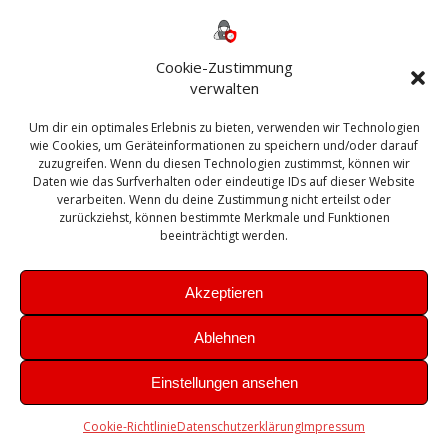
Backup
AD
2013
365
2010
Anmeldung
ESXI
Bautagebuch
ESX
Exchange
HP
Haus
Fritzbox
firewall
Cookie-Zustimmung
Microsoft
kostenlos
Linux
Office
Migration
verwalten
Open Source
Office 365
OSX
Powershell
Outlook
Server
Um dir ein optimales Erlebnis zu bieten, verwenden wir Technologien
Sicherheit
Sanierung
Security
SBS
wie Cookies, um Geräteinformationen zu speichern und/oder darauf
Sophos
SSL
Ubuntu
SIEM
Sicherung
zuzugreifen. Wenn du diesen Technologien zustimmst, können wir
Update
UTM
Veeam
Daten wie das Surfverhalten oder eindeutige IDs auf dieser Website
VCSA
Upgrade
VCenter
verarbeiten. Wenn du deine Zustimmung nicht erteilst oder
Windows
VMWare
VPN
WAZUH
zurückziehst, können bestimmte Merkmale und Funktionen
Zertifikat
beeinträchtigt werden.
Akzeptieren
Ablehnen
© 2026 Leibling.de. Erstellt mit WordPress und dem
Highlight
Einstellungen ansehen
Theme
Cookie-Richtlinie
Datenschutzerklärung
Impressum