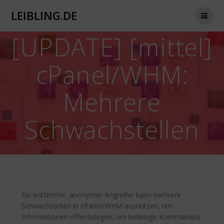
Zum
LEIBLING.DE
Inhalt
springen
[UPDATE] [mittel]
cPanel/WHM:
Mehrere
Schwachstellen
Ein entfernter, anonymer Angreifer kann mehrere
Schwachstellen in cPanel/WHM ausnutzen, um
Informationen offenzulegen, um beliebige Kommandos