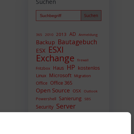
Suchen
Search
for:
AD
2013
365
2010
Anmeldung
Bautagebuch
Backup
ESXI
ESX
Exchange
firewall
HP
Haus
kostenlos
Fritzbox
Microsoft
Linux
Migration
Office 365
Office
Open Source
OSX
Outlook
Sanierung
Powershell
SBS
Server
Security
Sicherheit
SIEM
Sicherung
Sophos
SSL
Ubuntu
Update
UTM
Upgrade