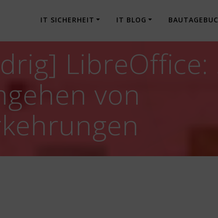
IT SICHERHEIT
IT BLOG
BAUTAGEBU
rig] LibreOffice:
mgehen von
orkehrungen