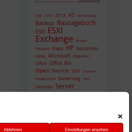
AD
2013
365
2010
Anmeldung
Bautagebuch
Backup
ESXI
ESX
Exchange
firewall
HP
Haus
kostenlos
Fritzbox
Microsoft
Linux
Migration
Office 365
Office
Open Source
OSX
Outlook
Sanierung
Powershell
SBS
Server
Security
Sicherheit
SIEM
Sicherung
Sophos
SSL
Ubuntu
Update
UTM
Upgrade
Veeam
VCSA
VCenter
VMWare
VPN
WAZUH
Ablehnen
Einstellungen ansehen