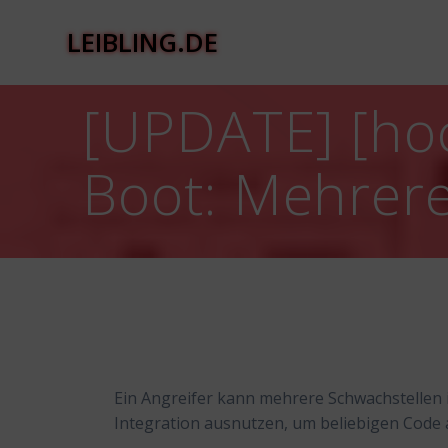
Zum
Inhalt
LEIBLING.DE
springen
[UPDATE] [hoc
Boot: Mehrer
Ein Angreifer kann mehrere Schwachstellen 
Integration ausnutzen, um beliebigen Cod