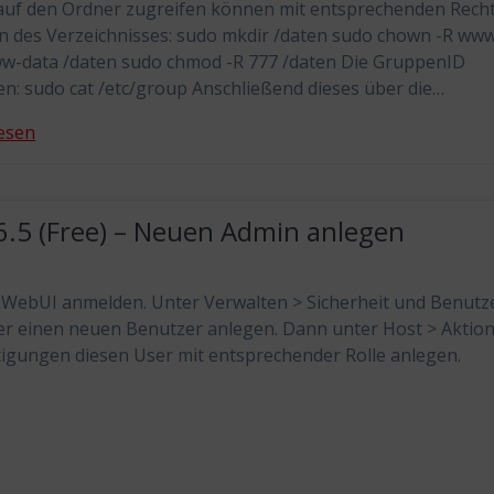
auf den Ordner zugreifen können mit entsprechenden Rech
en des Verzeichnisses: sudo mkdir /daten sudo chown -R ww
w-data /daten sudo chmod -R 777 /daten Die GruppenID
n: sudo cat /etc/group Anschließend dieses über die…
esen
6.5 (Free) – Neuen Admin anlegen
 WebUI anmelden. Unter Verwalten > Sicherheit und Benutz
r einen neuen Benutzer anlegen. Dann unter Host > Aktio
igungen diesen User mit entsprechender Rolle anlegen.