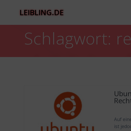
Zum
Inhalt
LEIBLING.DE
springen
Schlagwort:
r
Ubun
Rech
Auf ein
ist jed