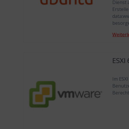
Dienst 
Erstell
data:ww
besorge
Weiterl
ESXI 
Im ESXI
Benutze
Berecht