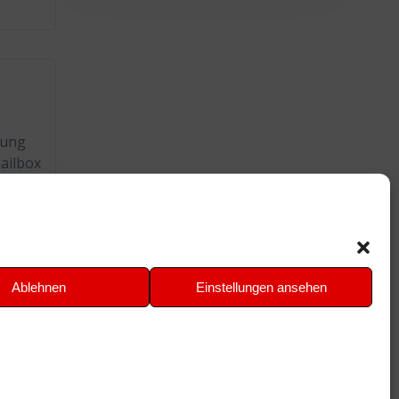
mung
ailbox
r“ -
passt
*
 -
Ablehnen
Einstellungen ansehen