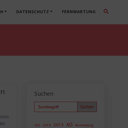
CH
DATENSCHUTZ
FERNWARTUNG
en
Suchen
Search
for:
eses
der
AD
2013
365
2010
Anmeldung