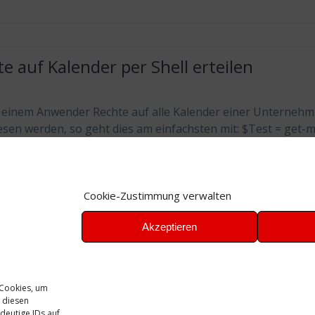
e auf Kalender per Shell erteilen
B. einem Anwender Rechte auf alle Kalender einer Unterneh
sen werden, so geht dies am einfachsten mit: $Test = get-m
 | foreach-object {Add-MailboxFolderPermission $_“:\Kalende
D\User“ -AccessRights PublishingAuthor} Sollen diese ange
 dann sollte dies wie folgt geschehen: $Test = get-mailbox 
Cookie-Zustimmung verwalten
 foreach-object {Set-MailboxFolderPermission $_“:\Kalender“
DUser“ -AccessRights Reviewer}
Akzeptieren
 Cookies, um
 diesen
deutige IDs auf