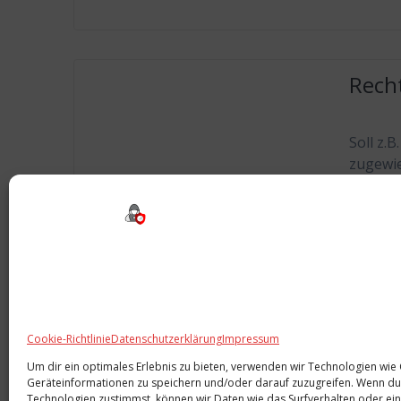
Recht
Soll z.
zugewie
* $Test
User „A
werden,
$Test |
User „A
Cookie-Richtlinie
Datenschutzerklärung
Impressum
Um dir ein optimales Erlebnis zu bieten, verwenden wir Technologien wie
Geräteinformationen zu speichern und/oder darauf zuzugreifen. Wenn du
Technologien zustimmst, können wir Daten wie das Surfverhalten oder ein