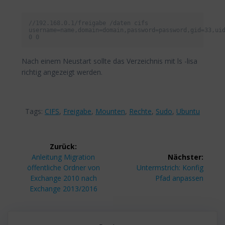
//192.168.0.1/freigabe /daten cifs 
username=name,domain=domain,password=password,gid=33,uid
0 0
Nach einem Neustart sollte das Verzeichnis mit ls -lisa
richtig angezeigt werden.
Tags:
CIFS
,
Freigabe
,
Mounten
,
Rechte
,
Sudo
,
Ubuntu
Beitragsnavigation
Zurück:
Vorheriger
Anleitung Migration
Nächster:
Beitrag:
Nächster
öffentliche Ordner von
Untermstrich: Konfig
Beitrag:
Exchange 2010 nach
Pfad anpassen
Exchange 2013/2016