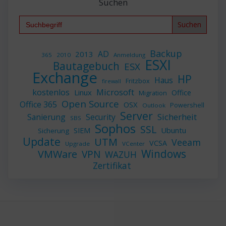
Suchen
Search
for:
Backup
AD
2013
365
2010
Anmeldung
ESXI
Bautagebuch
ESX
Exchange
HP
Haus
Fritzbox
firewall
Microsoft
kostenlos
Linux
Office
Migration
Open Source
Office 365
OSX
Powershell
Outlook
Server
Sicherheit
Sanierung
Security
SBS
Sophos
SSL
Ubuntu
SIEM
Sicherung
Update
UTM
Veeam
VCSA
Upgrade
VCenter
Windows
VMWare
VPN
WAZUH
Zertifikat