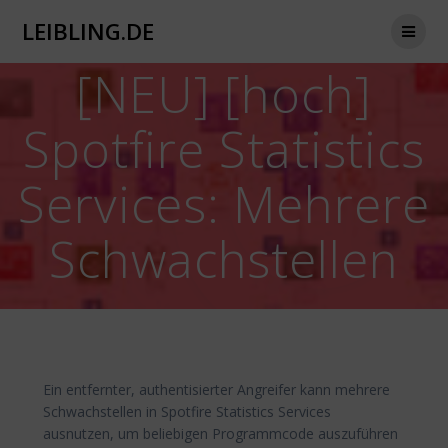
Zum
LEIBLING.DE
Inhalt
springen
[NEU] [hoch]
Spotfire Statistics
Services: Mehrere
Schwachstellen
Ein entfernter, authentisierter Angreifer kann mehrere
Schwachstellen in Spotfire Statistics Services
ausnutzen, um beliebigen Programmcode auszuführen