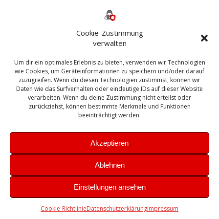
Backup
AD
2013
365
2010
Anmeldung
ESXI
Bautagebuch
ESX
Exchange
HP
Haus
Fritzbox
firewall
Cookie-Zustimmung
Microsoft
kostenlos
Linux
Office
Migration
verwalten
Open Source
Office 365
OSX
Powershell
Outlook
Server
Um dir ein optimales Erlebnis zu bieten, verwenden wir Technologien
Sicherheit
Sanierung
Security
SBS
wie Cookies, um Geräteinformationen zu speichern und/oder darauf
Sophos
SSL
Ubuntu
SIEM
Sicherung
zuzugreifen. Wenn du diesen Technologien zustimmst, können wir
Update
UTM
Veeam
Daten wie das Surfverhalten oder eindeutige IDs auf dieser Website
VCSA
Upgrade
VCenter
verarbeiten. Wenn du deine Zustimmung nicht erteilst oder
Windows
VMWare
VPN
WAZUH
zurückziehst, können bestimmte Merkmale und Funktionen
Zertifikat
beeinträchtigt werden.
Akzeptieren
Ablehnen
© 2026 Leibling.de. Erstellt mit WordPress und dem
Highlight
Einstellungen ansehen
Theme
Cookie-Richtlinie
Datenschutzerklärung
Impressum