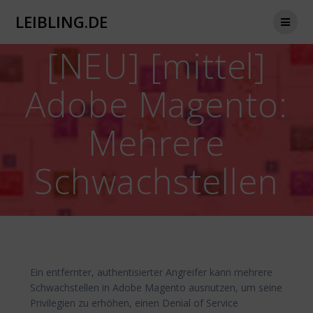
Zum
LEIBLING.DE
Inhalt
springen
[NEU] [mittel]
Adobe Magento:
Mehrere
Schwachstellen
Ein entfernter, authentisierter Angreifer kann mehrere
Schwachstellen in Adobe Magento ausnutzen, um seine
Privilegien zu erhöhen, einen Denial of Service