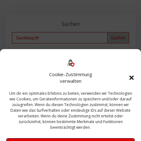
Suchen
Search
for:
Backup
AD
2013
365
2010
Anmeldung
ESXI
Bautagebuch
ESX
Exchange
HP
Haus
Fritzbox
firewall
Cookie-Zustimmung
Microsoft
kostenlos
Linux
Office
Migration
verwalten
Open Source
Office 365
OSX
Powershell
Outlook
Server
Um dir ein optimales Erlebnis zu bieten, verwenden wir Technologien
Sicherheit
Sanierung
Security
SBS
wie Cookies, um Geräteinformationen zu speichern und/oder darauf
Sophos
SSL
Ubuntu
SIEM
Sicherung
zuzugreifen. Wenn du diesen Technologien zustimmst, können wir
Update
UTM
Veeam
Daten wie das Surfverhalten oder eindeutige IDs auf dieser Website
VCSA
Upgrade
VCenter
verarbeiten. Wenn du deine Zustimmung nicht erteilst oder
Windows
VMWare
VPN
WAZUH
zurückziehst, können bestimmte Merkmale und Funktionen
Zertifikat
beeinträchtigt werden.