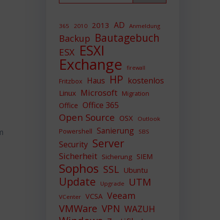
AD
2013
365
2010
Anmeldung
Bautagebuch
Backup
ESXI
ESX
Exchange
firewall
HP
Haus
kostenlos
Fritzbox
Microsoft
Linux
Migration
Office 365
Office
Open Source
OSX
Outlook
Sanierung
m
Powershell
SBS
Server
Security
Sicherheit
SIEM
Sicherung
Sophos
SSL
Ubuntu
Update
UTM
Upgrade
Veeam
VCSA
VCenter
VMWare
VPN
WAZUH