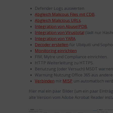
Defender Logs auswerten
Abgleich Malicous Files mit CDB
.
Abgleich Malicious URLs
.
Integration von AbuseIPDB
.
Integration von Virustotal
(lädt nur Hashw
Integration von YARA
.
Decoder erstellen
für Ubiquiti und Sopho
Monitoring einrichten
FIM, Mytre und Compliance einrichten.
HTTP Weiterleitung zu HTTPS.
Benutzung (oder Versuch) MSDT warnen
Warnung Nutzung Office 365 aus andere
Verbinden
mit
MISP
um automatisch verdä
Hier mal ein paar Bilder (um ein paar Einträ
alte Version vom Adobe Acrobat Reader instal