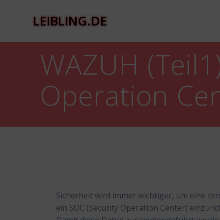
Zum
Inhalt
LEIBLING.DE
springen
WAZUH (Teil1):
Operation Cen
Sicherheit wird immer wichtiger, um eine ze
ein SOC (Security Operation Center) einzur