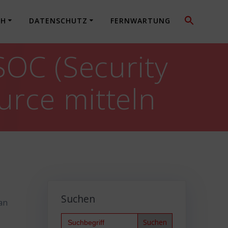
CH
DATENSCHUTZ
FERNWARTUNG
SOC (Security
urce mitteln
Suchen
 an
.
Search
for: