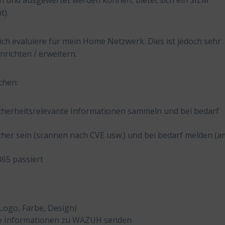
 und ausgewertet werden können, bietet sich ein SIEM
t).
ich evaluiere für mein Home Netzwerk. Dies ist jedoch sehr
richten / erweitern.
chen:
cherheitsrelevante Informationen sammeln und bei bedarf
cher sein (scannen nach CVE usw.) und bei bedarf melden (a
365 passiert
Logo, Farbe, Design)
e Informationen zu WAZUH senden