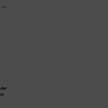
 die
 der
 in