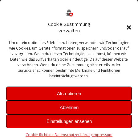
Backup
AD
2013
365
2010
Anmeldung
ESXI
Bautagebuch
ESX
Exchange
HP
Haus
Fritzbox
firewall
Cookie-Zustimmung
Microsoft
kostenlos
Linux
Office
Migration
verwalten
Open Source
Office 365
OSX
Powershell
Outlook
Server
Um dir ein optimales Erlebnis zu bieten, verwenden wir Technologien
Sicherheit
Sanierung
Security
SBS
wie Cookies, um Geräteinformationen zu speichern und/oder darauf
Sophos
SSL
Ubuntu
SIEM
Sicherung
zuzugreifen. Wenn du diesen Technologien zustimmst, können wir
Update
UTM
Veeam
Daten wie das Surfverhalten oder eindeutige IDs auf dieser Website
VCSA
Upgrade
VCenter
verarbeiten. Wenn du deine Zustimmung nicht erteilst oder
Windows
VMWare
VPN
WAZUH
zurückziehst, können bestimmte Merkmale und Funktionen
Zertifikat
beeinträchtigt werden.
Akzeptieren
Ablehnen
© 2026 Leibling.de. Erstellt mit WordPress und dem
Highlight
Einstellungen ansehen
Theme
Cookie-Richtlinie
Datenschutzerklärung
Impressum