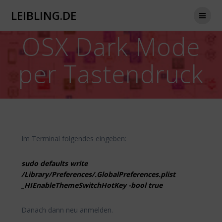
Zum
LEIBLING.DE
Inhalt
springen
OSX Dark Mode
per Tastendruck
Im Terminal folgendes eingeben:
sudo defaults write
/Library/Preferences/.GlobalPreferences.plist
_HIEnableThemeSwitchHotKey -bool true
Danach dann neu anmelden.