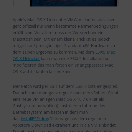
Apple’s Mac OS X Lion unter VMWare laufen zu lassen
geht offiziell nur wenn bestimmte Rahmenbedingungen
erfüllt sind. Vor allem muss der Wirtsrechner ein
Macintosh sein. Mit einem kleine Trick ist es jedoch
möglich auf preisgünstiger Standard-x86 Hardware zu
dem selben Ergebnis zu kommen. Mit dem
ESXi5 Mac
OS X Unlocker
kann man eine ESXi 5 Installation so
modifizieren das man fortan ein unangepasstes Mac
OS X auf ihr laufen lassen kann.
Der Patch wird per SSH auf dem ESXi Hosts eingespielt.
Danach kann man ganz regulär über den vSphere Client
eine neue VM anlegen (Mac OS X 10.7 64-Bit als
Gastsystem auswählen). Installieren tut man das
Betriebssystem am besten in dem man
das
InstallESD.dmg
Diskimage aus dem regulären
Appstore Download extrahiert und in die VM einbindet.
Damit lässt sich dann eine ganz normale Installation