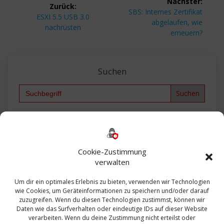
Nächster:
Zurück:
Nächster
SBS: Internes Zertifikat
Vorheriger
ESXI 5.5 USB 3.0
Beitrag:
abgelaufen, wie
Beitrag:
nachrüsten
erneuern?
Suchen
Search
for:
Backup
AD
2013
365
2010
Anmeldung
ESXI
Bautagebuch
ESX
Exchange
HP
Haus
Fritzbox
firewall
Cookie-Zustimmung
Microsoft
kostenlos
Linux
Office
Migration
verwalten
Open Source
Office 365
OSX
Powershell
Outlook
Server
Um dir ein optimales Erlebnis zu bieten, verwenden wir Technologien
Sicherheit
Sanierung
Security
SBS
wie Cookies, um Geräteinformationen zu speichern und/oder darauf
Sophos
SSL
Ubuntu
SIEM
Sicherung
zuzugreifen. Wenn du diesen Technologien zustimmst, können wir
Update
UTM
Veeam
Daten wie das Surfverhalten oder eindeutige IDs auf dieser Website
VCSA
Upgrade
VCenter
verarbeiten. Wenn du deine Zustimmung nicht erteilst oder
Windows
VMWare
VPN
WAZUH