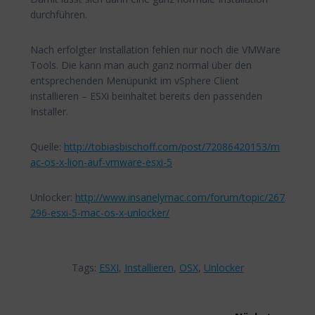
durchführen.
Nach erfolgter Installation fehlen nur noch die VMWare
Tools. Die kann man auch ganz normal über den
entsprechenden Menüpunkt im vSphere Client
installieren – ESXi beinhaltet bereits den passenden
Installer.
Quelle:
http://tobiasbischoff.com/post/72086420153/m
ac-os-x-lion-auf-vmware-esxi-5
Unlocker:
http://www.insanelymac.com/forum/topic/267
296-esxi-5-mac-os-x-unlocker/
Tags:
ESXI
,
Installieren
,
OSX
,
Unlocker
Beitragsnavigation