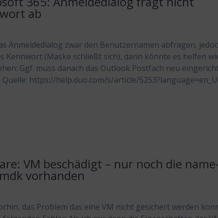
soft 365: Anmeldedialog fragt nicht
wort ab
das Anmeldedialog zwar den Benutzernamen abfragen, jedo
as Kennwort (Maske schließt sich), dann könnte es helfen wie
hen: Ggf. muss danach das Outlook Postfach neu eingerich
 Quelle: https://help.duo.com/s/article/5253?language=en_
re: VM beschädigt – nur noch die name
.vmdk vorhanden
orhin, das Problem das eine VM nicht gesichert werden kon