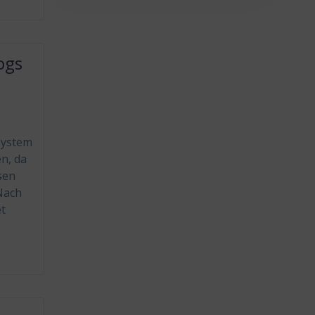
ogs
System
n, da
sen
Nach
et