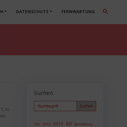
CH
DATENSCHUTZ
FERNWARTUNG
Suchen
Search
for:
rs zu
 es
.
AD
2013
365
2010
Anmeldung