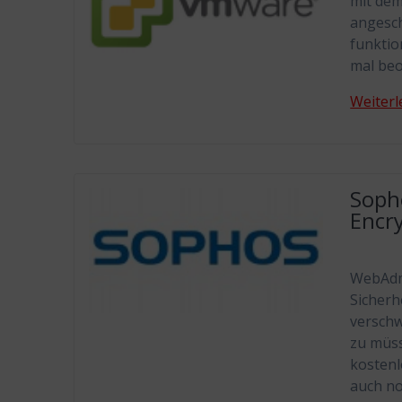
mit dem
angesch
funktio
mal beo
Weiterl
Soph
Encry
WebAdmi
Sicherh
verschw
zu müss
kostenl
auch no