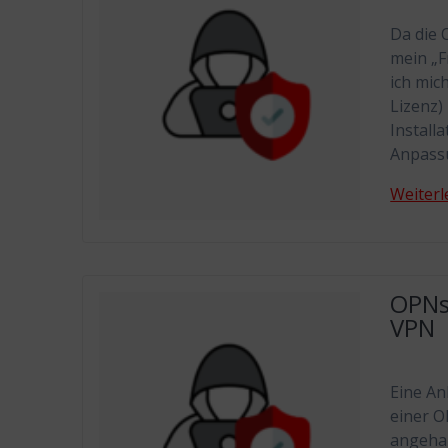
Da die 
mein „F
ich mi
Lizenz)
Install
Anpassu
Weiterl
OPNs
VPN
Eine An
einer O
angeha