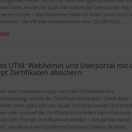
 folgenden Fehler: Als ich mir dann die Eigenschaften der V
aut hatte, wurde mir auch klar warum die Datensicherung n
nieren konnte – das Phänomen habe ich leider zuvor auch 
bachtet – die VM hat normalerweise eine 150 GB HDD,…
esen
os UTM: WebAdmin und Userportal mit L
pt Zertifikaten absichern
n und Userportal zeigen nach der Installation eine
eitsmeldung, welche die Zertifikate bemängelt. Damit diese
indet ohne jedes Jahr ein neues Zertifikat kaufen und einpf
en oder manuell die Zertifikate zu verteilen kann man auch
ose Let’s Encrypt Zertifikate verwenden – das geniale daran 
ch, das diese einen Updatemechanismus haben, da diese…