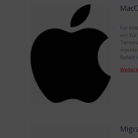
MacO
Für ein
ein: Fü
Termina
möchten
Befehl 
Weiterl
Migr