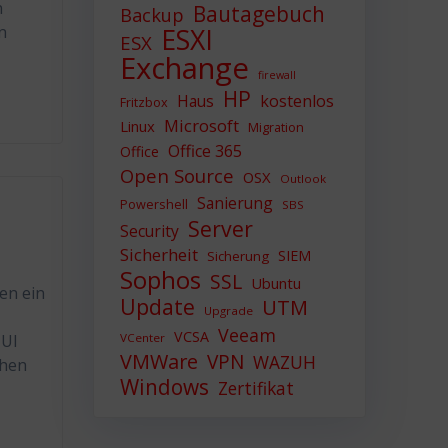
n
Bautagebuch
Backup
en
ESXI
ESX
Exchange
firewall
HP
Haus
kostenlos
Fritzbox
Microsoft
Linux
Migration
Office 365
Office
Open Source
OSX
Outlook
Sanierung
Powershell
SBS
Server
Security
Sicherheit
SIEM
Sicherung
Sophos
SSL
Ubuntu
en ein
Update
UTM
Upgrade
Veeam
VCSA
VCenter
-UI
VMWare
VPN
WAZUH
ehen
Windows
Zertifikat