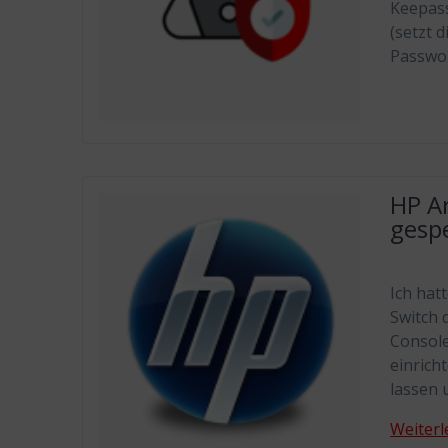
Keepas
(setzt 
Passwor
HP A
gesp
Ich hat
Switch 
Console
einrich
lassen 
Weiterl