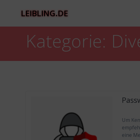
Zum
Inhalt
LEIBLING.DE
springen
Kategorie:
Div
Pass
Um Kenn
empfehl
eine Me