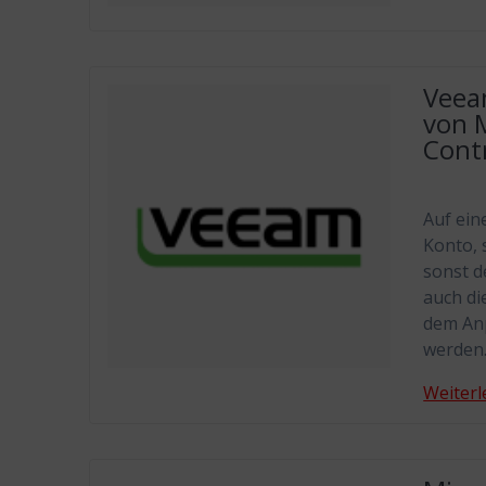
Veea
von 
Contr
Auf ein
Konto,
sonst d
auch di
dem Anp
werden.
Weiterl