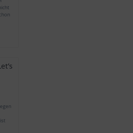
M
icht
schon
et’s
legen
ist