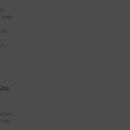
in
, habe
z).
ur…
ite
ischen
 hier