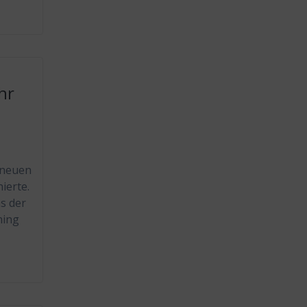
hr
 neuen
ierte.
s der
ning