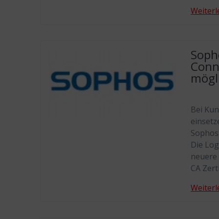
Weiterl
Soph
Conn
mögl
Bei Kun
einsetz
Sophos 
Die Log
neuere 
CA Zert
Weiterl