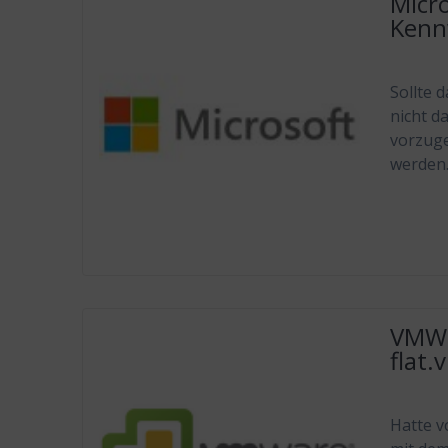
Micro
Kenn
Sollte 
nicht d
vorzuge
werden.
VMWa
flat
Hatte v