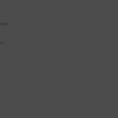
inal
en
…