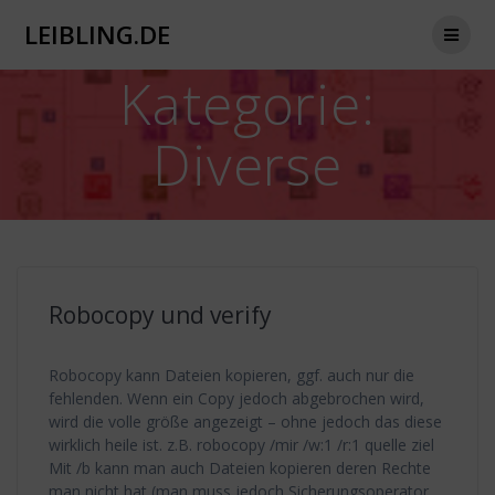
Zum
LEIBLING.DE
Inhalt
springen
Kategorie:
Diverse
Robocopy und verify
Robocopy kann Dateien kopieren, ggf. auch nur die
fehlenden. Wenn ein Copy jedoch abgebrochen wird,
wird die volle größe angezeigt – ohne jedoch das diese
wirklich heile ist. z.B. robocopy /mir /w:1 /r:1 quelle ziel
Mit /b kann man auch Dateien kopieren deren Rechte
man nicht hat (man muss jedoch Sicherungsoperator