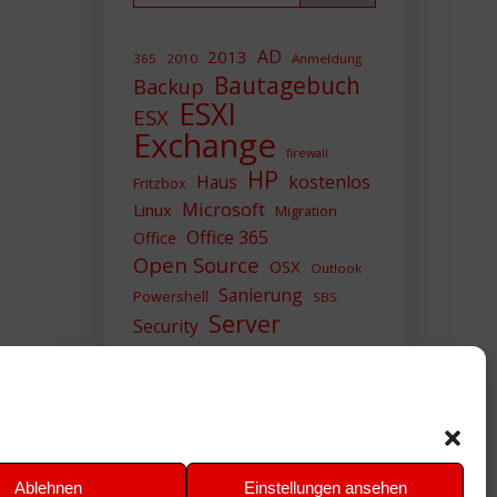
AD
2013
365
2010
Anmeldung
Bautagebuch
Backup
ESXI
ESX
Exchange
firewall
HP
Haus
kostenlos
Fritzbox
Microsoft
Linux
Migration
Office 365
Office
Open Source
OSX
Outlook
Sanierung
Powershell
SBS
Server
Security
Sicherheit
SIEM
Sicherung
Sophos
SSL
Ubuntu
Update
UTM
Upgrade
Veeam
VCSA
VCenter
VMWare
VPN
WAZUH
Ablehnen
Einstellungen ansehen