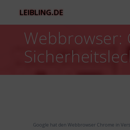
Zum
Inhalt
LEIBLING.DE
springen
Webbrowser: G
Sicherheitsle
Google hat den Webbrowser Chrome in Versio