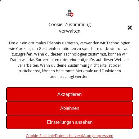
Backup
AD
2013
365
2010
Anmeldung
ESXI
Bautagebuch
ESX
Exchange
HP
Haus
Fritzbox
firewall
Cookie-Zustimmung
Microsoft
kostenlos
Linux
Office
Migration
verwalten
Open Source
Office 365
OSX
Powershell
Outlook
Server
Um dir ein optimales Erlebnis zu bieten, verwenden wir Technologien
Sicherheit
Sanierung
Security
SBS
wie Cookies, um Geräteinformationen zu speichern und/oder darauf
Sophos
SSL
Ubuntu
SIEM
Sicherung
zuzugreifen. Wenn du diesen Technologien zustimmst, können wir
Update
UTM
Veeam
Daten wie das Surfverhalten oder eindeutige IDs auf dieser Website
VCSA
Upgrade
VCenter
verarbeiten. Wenn du deine Zustimmung nicht erteilst oder
Windows
VMWare
VPN
WAZUH
zurückziehst, können bestimmte Merkmale und Funktionen
Zertifikat
beeinträchtigt werden.
Akzeptieren
Ablehnen
© 2026 Leibling.de. Erstellt mit WordPress und dem
Highlight
Einstellungen ansehen
Theme
Cookie-Richtlinie
Datenschutzerklärung
Impressum