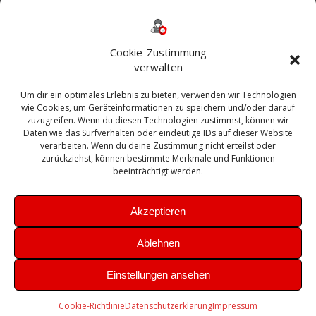
Backup
AD
2013
365
2010
Anmeldung
ESXI
Bautagebuch
ESX
Exchange
HP
Haus
Fritzbox
firewall
Cookie-Zustimmung
Microsoft
kostenlos
Linux
Office
Migration
verwalten
Open Source
Office 365
OSX
Powershell
Outlook
Server
Um dir ein optimales Erlebnis zu bieten, verwenden wir Technologien
Sicherheit
Sanierung
Security
SBS
wie Cookies, um Geräteinformationen zu speichern und/oder darauf
Sophos
SSL
Ubuntu
SIEM
Sicherung
zuzugreifen. Wenn du diesen Technologien zustimmst, können wir
Update
UTM
Veeam
Daten wie das Surfverhalten oder eindeutige IDs auf dieser Website
VCSA
Upgrade
VCenter
verarbeiten. Wenn du deine Zustimmung nicht erteilst oder
Windows
VMWare
VPN
WAZUH
zurückziehst, können bestimmte Merkmale und Funktionen
Zertifikat
beeinträchtigt werden.
Akzeptieren
Ablehnen
© 2026 Leibling.de. Erstellt mit WordPress und dem
Highlight
Einstellungen ansehen
Theme
Cookie-Richtlinie
Datenschutzerklärung
Impressum