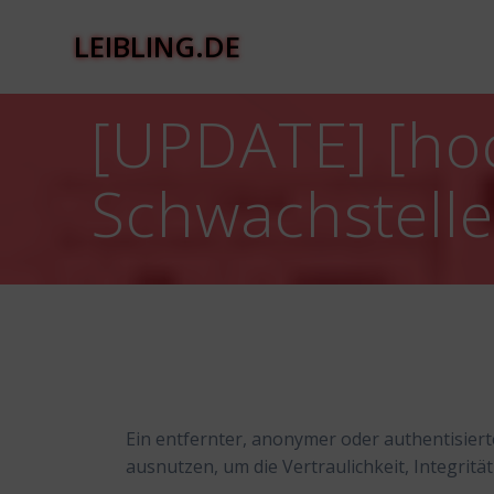
Zum
Inhalt
LEIBLING.DE
springen
[UPDATE] [ho
Schwachstell
Ein entfernter, anonymer oder authentisier
ausnutzen, um die Vertraulichkeit, Integritä