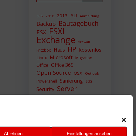
AD
2013
365
2010
Anmeldung
Bautagebuch
Backup
ESXI
ESX
Exchange
firewall
HP
Haus
kostenlos
Fritzbox
Microsoft
Linux
Migration
Office 365
Office
Open Source
OSX
Outlook
Sanierung
Powershell
SBS
Server
Security
Sicherheit
SIEM
Sicherung
Sophos
SSL
Ubuntu
Update
UTM
Upgrade
Veeam
VCSA
VCenter
VMWare
VPN
WAZUH
Ablehnen
Einstellungen ansehen